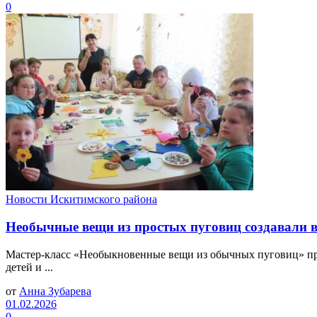
0
Новости Искитимского района
Необычные вещи из простых пуговиц создавали 
Мастер-класс «Необыкновенные вещи из обычных пуговиц» пр
детей и ...
от
Анна Зубарева
01.02.2026
0