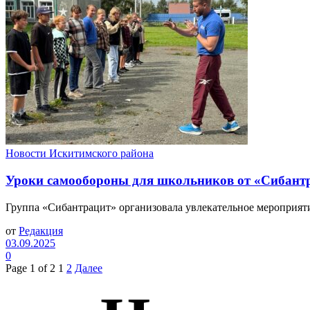
Новости Искитимского района
Уроки самообороны для школьников от «Сибант
Группа «Сибантрацит» организовала увлекательное мероприятие
от
Редакция
03.09.2025
0
Page 1 of 2
1
2
Далее