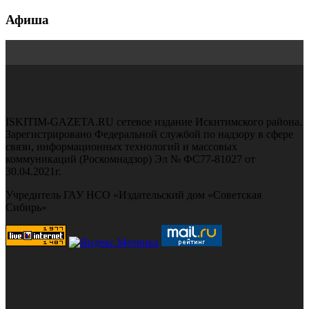
Афиша
ISKITIM-GAZETA.RU сетевое издание Искитимского района.
Зарегистрировано Федеральной службой по надзору в сфере
связи, информационных технологий и массовых
коммуникаций (Роскомнадзор) Эл № ФС77-81027 от
30.04.2021г.
Учредитель ГАУ НСО «Издательский дом «Советская
Сибирь»