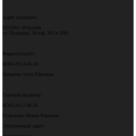
Адрес редакции:
633209 г. Искитим
ул. Пушкина, 39 (оф. 305 и 308)
Корреспондент:
8(383-43) 2-06-58
Зубарева Анна Юрьевна
Главный редактор:
8(383-43) 2-06-56
Голиченко Ирина Юрьевна
Электронный адрес: