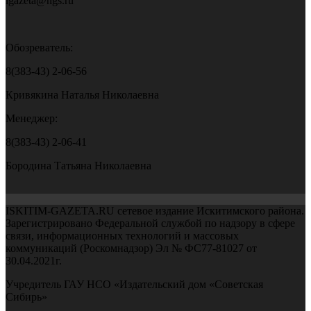
igazeta@ngs.ru
Обозреватель:
8(383-43) 2-06-56
Кривякина Наталья Николаевна
Менеджер:
8(383-43) 2-06-41
Бородина Татьяна Николаевна
ISKITIM-GAZETA.RU сетевое издание Искитимского района.
Зарегистрировано Федеральной службой по надзору в сфере
связи, информационных технологий и массовых
коммуникаций (Роскомнадзор) Эл № ФС77-81027 от
30.04.2021г.
Учредитель ГАУ НСО «Издательский дом «Советская
Сибирь»