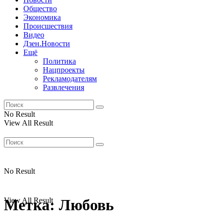
Общество
Экономика
Происшествия
Видео
Дзен.Новости
Ещё
Политика
Нацпроекты
Рекламодателям
Развлечения
No Result
View All Result
No Result
View All Result
Метка:
Любовь