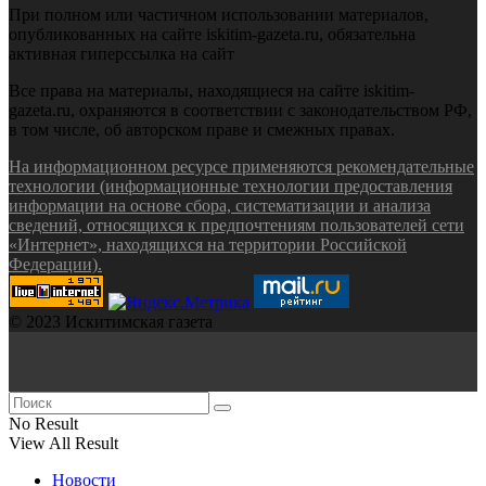
При полном или частичном использовании материалов,
опубликованных на сайте iskitim-gazeta.ru, обязательна
активная гиперссылка на сайт
Все права на материалы, находящиеся на сайте iskitim-
gazeta.ru, охраняются в соответствии с законодательством РФ,
в том числе, об авторском праве и смежных правах.
На информационном ресурсе применяются рекомендательные
технологии (информационные технологии предоставления
информации на основе сбора, систематизации и анализа
сведений, относящихся к предпочтениям пользователей сети
«Интернет», находящихся на территории Российской
Федерации).
© 2023 Искитимская газета
No Result
View All Result
Новости