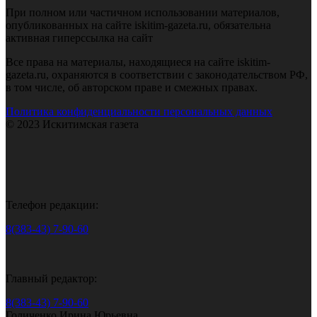
При полном или частичном использовании материалов,
опубликованных на сайте iskitim-gazeta.ru, обязательна
активная гиперссылка на сайт
Все права на материалы, находящиеся на сайте iskitim-
gazeta.ru, охраняются в соответствии с законодательством РФ,
в том числе, об авторском праве и смежных правах.
Политика конфиденциальности персональных данных
© 2023 Искитимская газета
Телефон редакции:
8(383-43) 7-90-60
Главный редактор:
8(383-43) 7-90-60
Голиченко Ирина Юрьевна