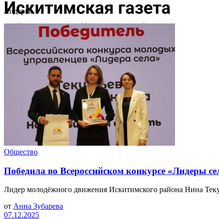
Лидеры
Общество
Победила во Всероссийском конкурсе «Лидеры се
Лидер молодёжного движения Искитимского района Нина Текуть
от
Анна Зубарева
07.12.2025