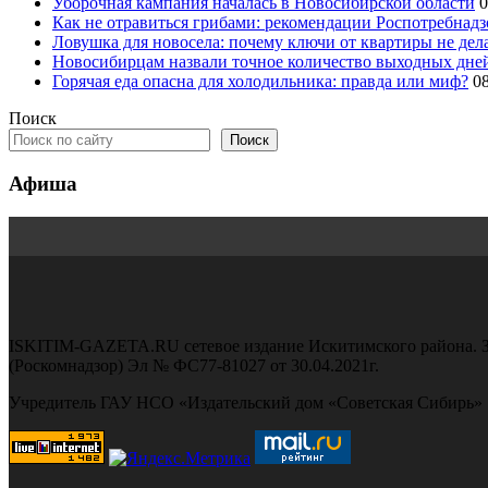
Уборочная кампания началась в Новосибирской области
0
Как не отравиться грибами: рекомендации Роспотребнад
Ловушка для новосела: почему ключи от квартиры не дел
Новосибирцам назвали точное количество выходных дней
Горячая еда опасна для холодильника: правда или миф?
0
Поиск
Поиск
Афиша
ISKITIM-GAZETA.RU сетевое издание Искитимского района. З
(Роскомнадзор) Эл № ФС77-81027 от 30.04.2021г.
Учредитель ГАУ НСО «Издательский дом «Советская Сибирь»