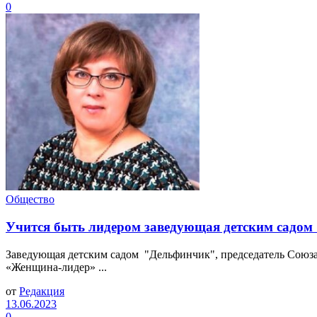
0
Общество
Учится быть лидером заведующая детским садо
Заведующая детским садом "Дельфинчик", председатель Союза
«Женщина-лидер» ...
от
Редакция
13.06.2023
0