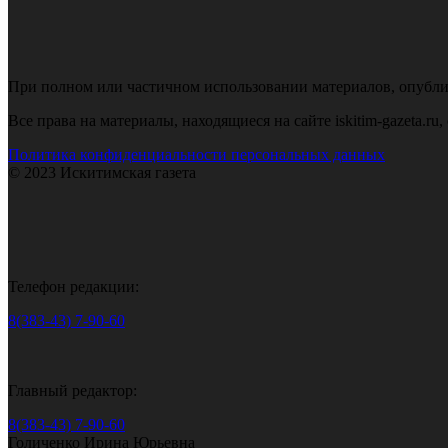
При полном или частичном использовании материалов, опубликов
Все права на материалы, находящиеся на сайте iskitim-gazeta.r
Политика конфиденциальности персональных данных
© 2023 Искитимская газета
Телефон редакции:
8(383-43) 7-90-60
Главный редактор:
8(383-43) 7-90-60
Голиченко Ирина Юрьевна