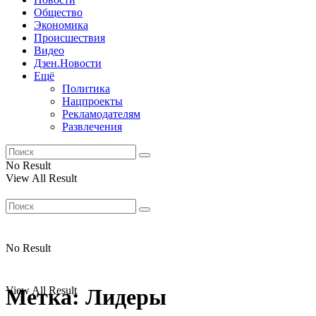
Общество
Экономика
Происшествия
Видео
Дзен.Новости
Ещё
Политика
Нацпроекты
Рекламодателям
Развлечения
No Result
View All Result
No Result
View All Result
Метка:
Лидеры