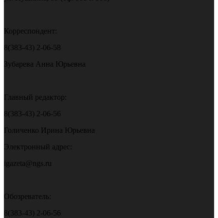
Корреспондент:
8(383-43) 2-06-58
Зубарева Анна Юрьевна
Главный редактор:
8(383-43) 2-06-56
Голиченко Ирина Юрьевна
Электронный адрес:
igazeta@ngs.ru
Обозреватель:
8(383-43) 2-06-56