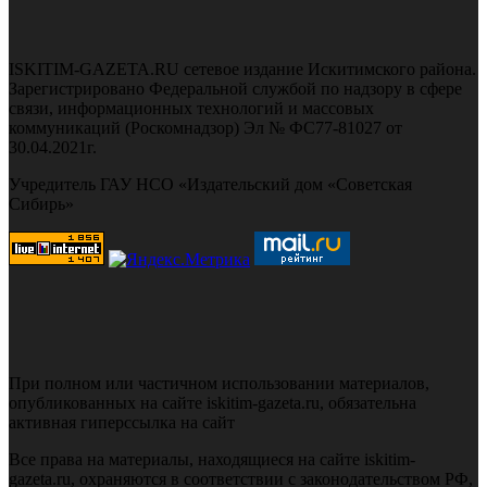
ISKITIM-GAZETA.RU сетевое издание Искитимского района.
Зарегистрировано Федеральной службой по надзору в сфере
связи, информационных технологий и массовых
коммуникаций (Роскомнадзор) Эл № ФС77-81027 от
30.04.2021г.
Учредитель ГАУ НСО «Издательский дом «Советская
Сибирь»
При полном или частичном использовании материалов,
опубликованных на сайте iskitim-gazeta.ru, обязательна
активная гиперссылка на сайт
Все права на материалы, находящиеся на сайте iskitim-
gazeta.ru, охраняются в соответствии с законодательством РФ,