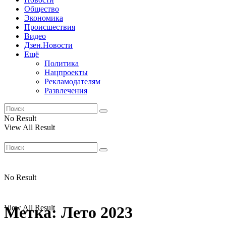
Общество
Экономика
Происшествия
Видео
Дзен.Новости
Ещё
Политика
Нацпроекты
Рекламодателям
Развлечения
No Result
View All Result
No Result
View All Result
Метка:
Лето 2023