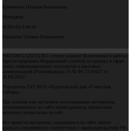
Кривякина Наталья Николаевна
Менеджер:
8(383-43) 2-06-41
Бородина Татьяна Николаевна
ISKITIM-GAZETA.RU сетевое издание Искитимского района.
Зарегистрировано Федеральной службой по надзору в сфере
связи, информационных технологий и массовых
коммуникаций (Роскомнадзор) Эл № ФС77-81027 от
30.04.2021г.
Учредитель ГАУ НСО «Издательский дом «Советская
Сибирь»
При полном или частичном использовании материалов,
опубликованных на сайте iskitim-gazeta.ru, обязательна
активная гиперссылка на сайт
Все права на материалы, находящиеся на сайте iskitim-
gazeta.ru, охраняются в соответствии с законодательством РФ,