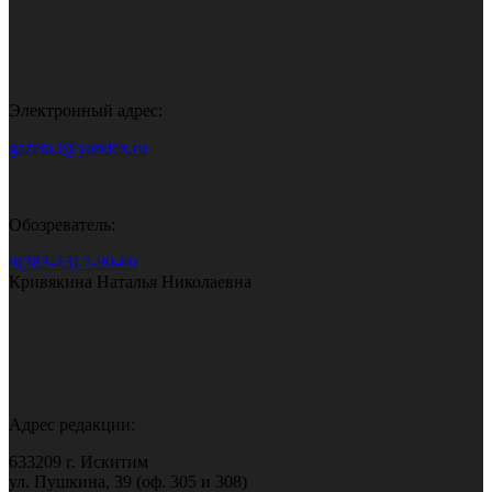
Электронный адрес:
gazeta.i@yandex.ru
Обозреватель:
8(383-43) 7-90-60
Кривякина Наталья Николаевна
Адрес редакции:
633209 г. Искитим
ул. Пушкина, 39 (оф. 305 и 308)