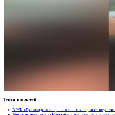
Лента новостей
В ЖК «Гренландия» впервые клиентские дни от крупно
Многодетным семьям Новосибирской области вручены се