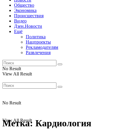
Общество
Экономика
Происшествия
Видео
Дзен.Новости
Ещё
Политика
Нацпроекты
Рекламодателям
Развлечения
No Result
View All Result
No Result
View All Result
Метка:
Кардиология