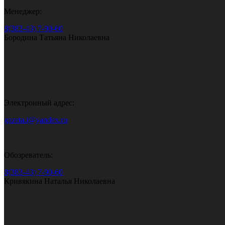
Менеджер:
8(383-43) 7-90-60
Бородина Татьяна Николаевна
Электронный адрес:
gazeta.i@yandex.ru
Обозреватель:
8(383-43) 7-90-60
Кривякина Наталья Николаевна