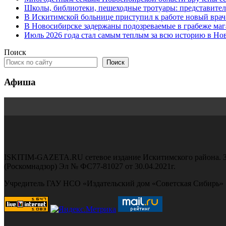
Школы, библиотеки, пешеходные тротуары: представите
В Искитимской больнице приступил к работе новый вра
В Новосибирске задержаны подозреваемые в грабеже маг
Июль 2026 года стал самым теплым за всю историю в Но
Поиск
Поиск
Афиша
ISKITIM-GAZETA.RU сетевое издание Искитимского района. З
(Роскомнадзор) Эл № ФС77-81027 от 30.04.2021г.
Учредитель ГАУ НСО «Издательский дом «Советская Сибирь»