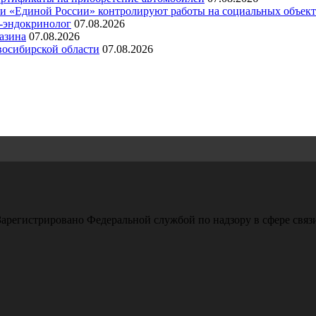
ли «Единой России» контролируют работы на социальных объект
ч-эндокринолог
07.08.2026
азина
07.08.2026
восибирской области
07.08.2026
арегистрировано Федеральной службой по надзору в сфере свя