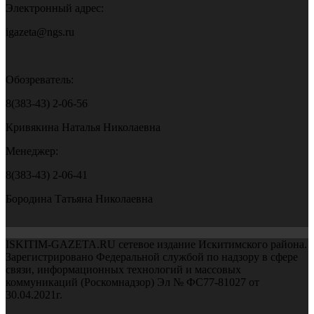
Электронный адрес:
igazeta@ngs.ru
Обозреватель:
8(383-43) 2-06-56
Кривякина Наталья Николаевна
Менеджер:
8(383-43) 2-06-41
Бородина Татьяна Николаевна
ISKITIM-GAZETA.RU сетевое издание Искитимского района.
Зарегистрировано Федеральной службой по надзору в сфере
связи, информационных технологий и массовых
коммуникаций (Роскомнадзор) Эл № ФС77-81027 от
30.04.2021г.