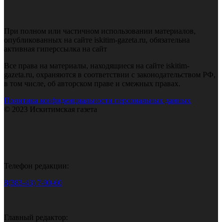
При полном или частичном использовании материалов,
опубликованных на сайте iskitim-gazeta.ru, обязательна
активная гиперссылка на сайт
Все права на материалы, находящиеся на сайте iskitim-
gazeta.ru, охраняются в соответствии с законодательством РФ,
в том числе, об авторском праве и смежных правах.
Политика конфиденциальности персональных данных
© 2023 Искитимская газета
Телефон редакции:
8(383-43) 7-90-60
Главный редактор: