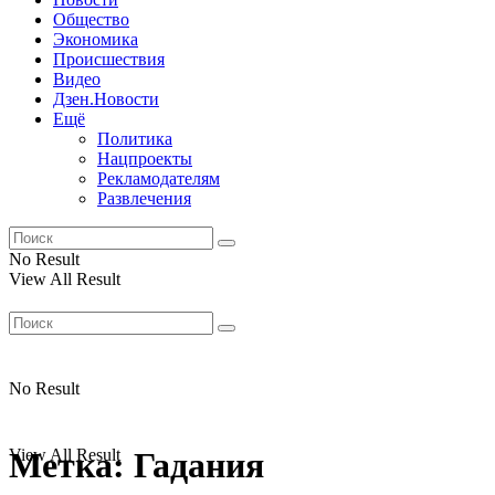
Общество
Экономика
Происшествия
Видео
Дзен.Новости
Ещё
Политика
Нацпроекты
Рекламодателям
Развлечения
No Result
View All Result
No Result
View All Result
Метка:
Гадания