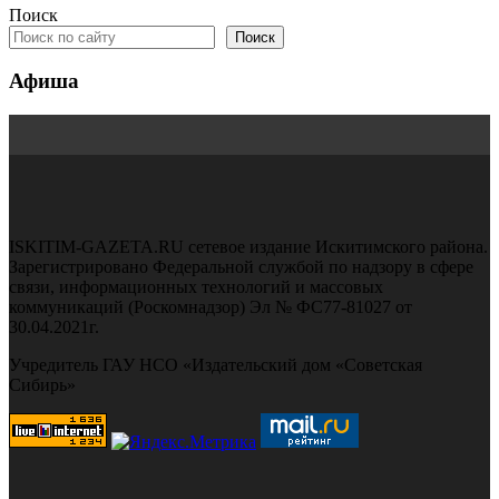
Поиск
Поиск
Афиша
ISKITIM-GAZETA.RU сетевое издание Искитимского района.
Зарегистрировано Федеральной службой по надзору в сфере
связи, информационных технологий и массовых
коммуникаций (Роскомнадзор) Эл № ФС77-81027 от
30.04.2021г.
Учредитель ГАУ НСО «Издательский дом «Советская
Сибирь»