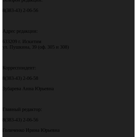
8(383-43) 2-06-56
Адрес редакции:
633209 г. Искитим
ул. Пушкина, 39 (оф. 305 и 308)
Корреспондент:
8(383-43) 2-06-58
Зубарева Анна Юрьевна
Главный редактор:
8(383-43) 2-06-56
Голиченко Ирина Юрьевна