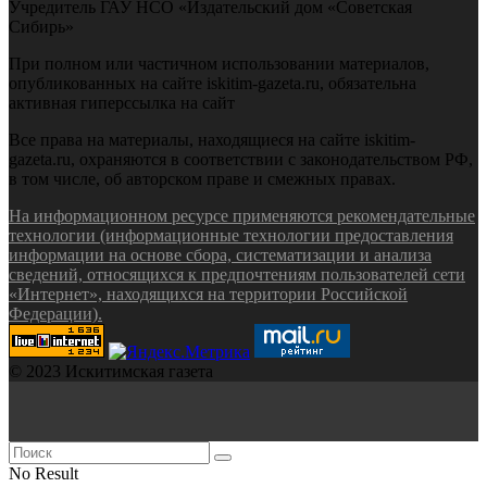
Учредитель ГАУ НСО «Издательский дом «Советская
Сибирь»
При полном или частичном использовании материалов,
опубликованных на сайте iskitim-gazeta.ru, обязательна
активная гиперссылка на сайт
Все права на материалы, находящиеся на сайте iskitim-
gazeta.ru, охраняются в соответствии с законодательством РФ,
в том числе, об авторском праве и смежных правах.
На информационном ресурсе применяются рекомендательные
технологии (информационные технологии предоставления
информации на основе сбора, систематизации и анализа
сведений, относящихся к предпочтениям пользователей сети
«Интернет», находящихся на территории Российской
Федерации).
© 2023 Искитимская газета
No Result