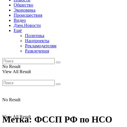
Общество
Экономика
Происшествия
Видео
Дзен.Новости
Ещё
Политика
Нацпроекты
Рекламодателям
Развлечения
No Result
View All Result
No Result
View All Result
Метка:
ФССП РФ по НСО