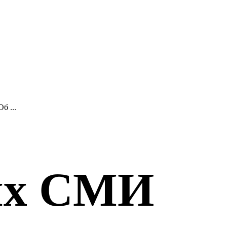
б ...