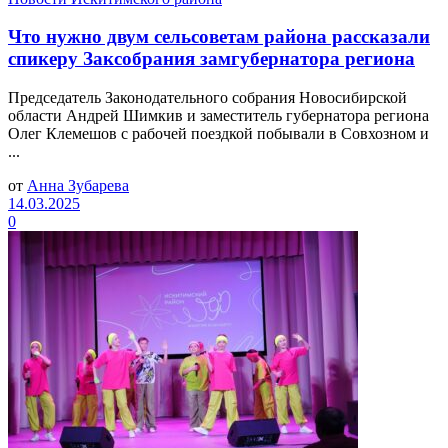
Что нужно двум сельсоветам района рассказали
спикеру Заксобрания замгубернатора региона
Председатель Законодательного собрания Новосибирской
области Андрей Шимкив и заместитель губернатора региона
Олег Клемешов с рабочей поездкой побывали в Совхозном и
...
от
Анна Зубарева
14.03.2025
0