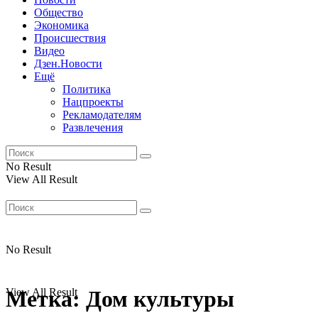
Общество
Экономика
Происшествия
Видео
Дзен.Новости
Ещё
Политика
Нацпроекты
Рекламодателям
Развлечения
No Result
View All Result
No Result
View All Result
Метка:
Дом культуры