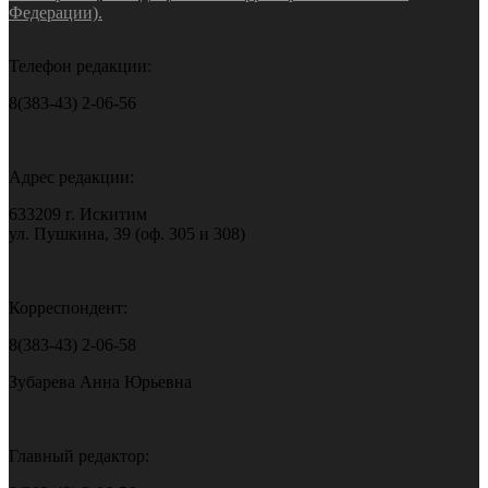
Федерации).
Телефон редакции:
8(383-43) 2-06-56
Адрес редакции:
633209 г. Искитим
ул. Пушкина, 39 (оф. 305 и 308)
Корреспондент:
8(383-43) 2-06-58
Зубарева Анна Юрьевна
Главный редактор: