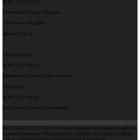
8(383-43) 2-06-56
Голиченко Ирина Юрьевна
Электронный адрес:
igazeta@ngs.ru
Обозреватель:
8(383-43) 2-06-56
Кривякина Наталья Николаевна
Менеджер:
8(383-43) 2-06-41
Бородина Татьяна Николаевна
ISKITIM-GAZETA.RU сетевое издание Искитимского района.
Зарегистрировано Федеральной службой по надзору в сфере
связи, информационных технологий и массовых