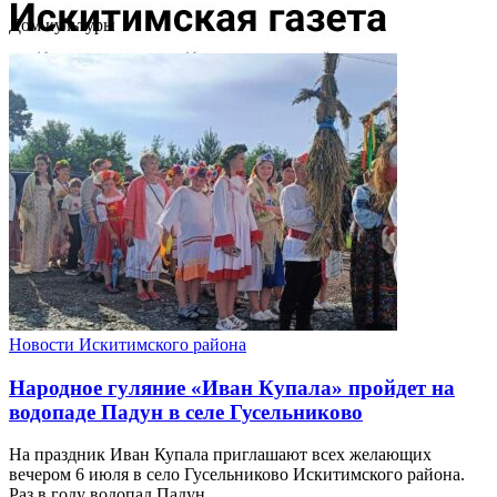
Дом культуры
Новости Искитимского района
Народное гуляние «Иван Купала» пройдет на
водопаде Падун в селе Гусельниково
На праздник Иван Купала приглашают всех желающих
вечером 6 июля в село Гусельниково Искитимского района.
Раз в году водопад Падун ...