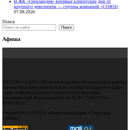
В ЖК «Гренландия» впервые клиентские дни от
крупного девелопера — группы компаний «СОЮЗ»
07.08.2026
Поиск
Поиск
Афиша
ISKITIM-GAZETA.RU сетевое издание Искитимского района.
Зарегистрировано Федеральной службой по надзору в сфере
связи, информационных технологий и массовых
коммуникаций (Роскомнадзор) Эл № ФС77-81027 от
30.04.2021г.
Учредитель ГАУ НСО «Издательский дом «Советская
Сибирь»