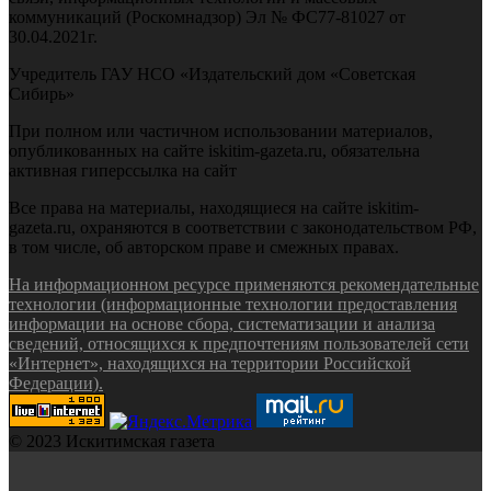
коммуникаций (Роскомнадзор) Эл № ФС77-81027 от
30.04.2021г.
Учредитель ГАУ НСО «Издательский дом «Советская
Сибирь»
При полном или частичном использовании материалов,
опубликованных на сайте iskitim-gazeta.ru, обязательна
активная гиперссылка на сайт
Все права на материалы, находящиеся на сайте iskitim-
gazeta.ru, охраняются в соответствии с законодательством РФ,
в том числе, об авторском праве и смежных правах.
На информационном ресурсе применяются рекомендательные
технологии (информационные технологии предоставления
информации на основе сбора, систематизации и анализа
сведений, относящихся к предпочтениям пользователей сети
«Интернет», находящихся на территории Российской
Федерации).
© 2023 Искитимская газета