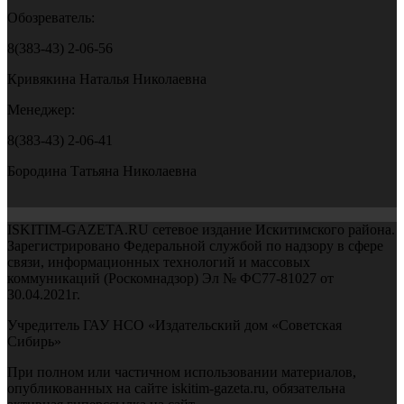
Обозреватель:
8(383-43) 2-06-56
Кривякина Наталья Николаевна
Менеджер:
8(383-43) 2-06-41
Бородина Татьяна Николаевна
ISKITIM-GAZETA.RU сетевое издание Искитимского района.
Зарегистрировано Федеральной службой по надзору в сфере
связи, информационных технологий и массовых
коммуникаций (Роскомнадзор) Эл № ФС77-81027 от
30.04.2021г.
Учредитель ГАУ НСО «Издательский дом «Советская
Сибирь»
При полном или частичном использовании материалов,
опубликованных на сайте iskitim-gazeta.ru, обязательна