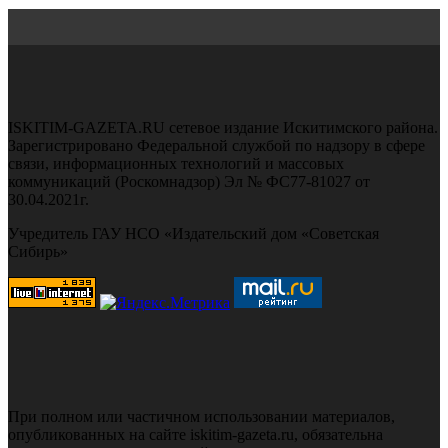
ISKITIM-GAZETA.RU сетевое издание Искитимского района.
Зарегистрировано Федеральной службой по надзору в сфере
связи, информационных технологий и массовых
коммуникаций (Роскомнадзор) Эл № ФС77-81027 от
30.04.2021г.
Учредитель ГАУ НСО «Издательский дом «Советская
Сибирь»
При полном или частичном использовании материалов,
опубликованных на сайте iskitim-gazeta.ru, обязательна