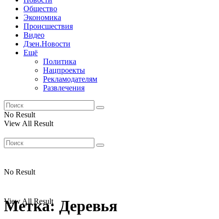
Общество
Экономика
Происшествия
Видео
Дзен.Новости
Ещё
Политика
Нацпроекты
Рекламодателям
Развлечения
No Result
View All Result
No Result
View All Result
Метка:
Деревья