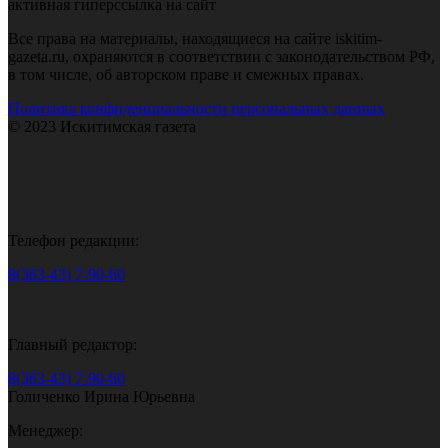
активная гиперссылка на сайт
Все права на материалы, находящиеся на сайте iskitim-
gazeta.ru, охраняются в соответствии с законодательством РФ,
в том числе, об авторском праве и смежных правах.
Политика конфиденциальности персональных данных
© 2023 Искитимская газета
Телефон редакции:
8(383-43) 7-90-60
Главный редактор:
8(383-43) 7-90-60
Голиченко Ирина Юрьевна
Менеджер: