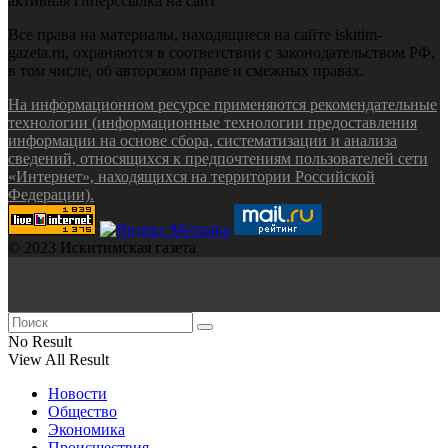
активная гиперссылка на сайт
Все права на материалы, находящиеся на сайте iskitim-
gazeta.ru, охраняются в соответствии с законодательством РФ,
в том числе, об авторском праве и смежных правах.
На информационном ресурсе применяются рекомендательные
технологии (информационные технологии предоставления
информации на основе сбора, систематизации и анализа
сведений, относящихся к предпочтениям пользователей сети
«Интернет», находящихся на территории Российской
Федерации).
© 2023 Искитимская газета
No Result
View All Result
Новости
Общество
Экономика
Происшествия