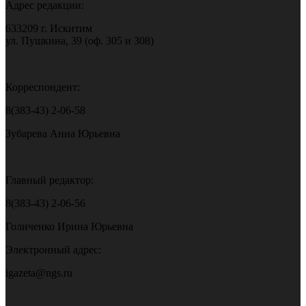
Адрес редакции:
633209 г. Искитим
ул. Пушкина, 39 (оф. 305 и 308)
Корреспондент:
8(383-43) 2-06-58
Зубарева Анна Юрьевна
Главный редактор:
8(383-43) 2-06-56
Голиченко Ирина Юрьевна
Электронный адрес:
igazeta@ngs.ru