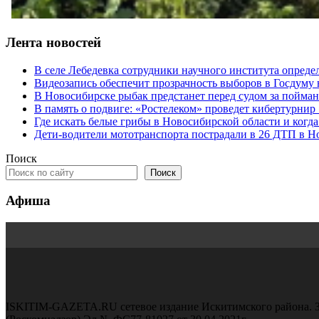
Лента новостей
В селе Лебедевка сотрудники научного института опреде
Видеозапись обеспечит прозрачность выборов в Госдуму
В Новосибирске рыбак предстанет перед судом за пойман
В память о подвиге: «Ростелеком» проведет кибертурнир
Где искать белые грибы в Новосибирской области и когд
Дети-водители мототранспорта пострадали в 26 ДТП в Н
Поиск
Поиск
Афиша
ISKITIM-GAZETA.RU сетевое издание Искитимского района. З