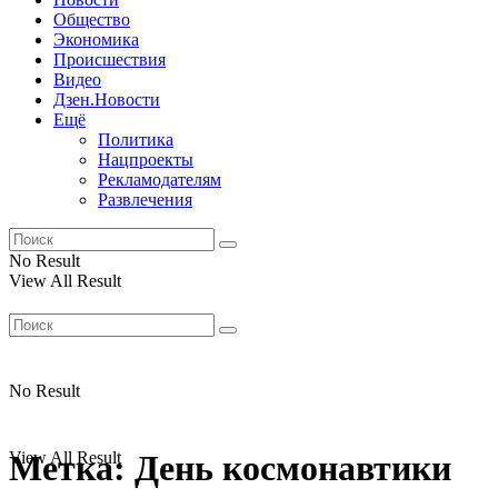
Общество
Экономика
Происшествия
Видео
Дзен.Новости
Ещё
Политика
Нацпроекты
Рекламодателям
Развлечения
No Result
View All Result
No Result
View All Result
Метка:
День космонавтики