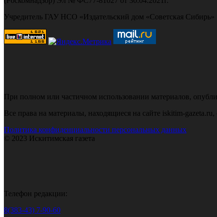
(Роскомнадзор) Эл № ФС77-81027 от 30.04.2021г.
Учредитель ГАУ НСО «Издательский дом «Советская Сибирь»
При полном или частичном использовании материалов, опубликов
Все права на материалы, находящиеся на сайте iskitim-gazeta.r
Политика конфиденциальности персональных данных
© 2023 Искитимская газета
Телефон редакции:
8(383-43) 7-90-60