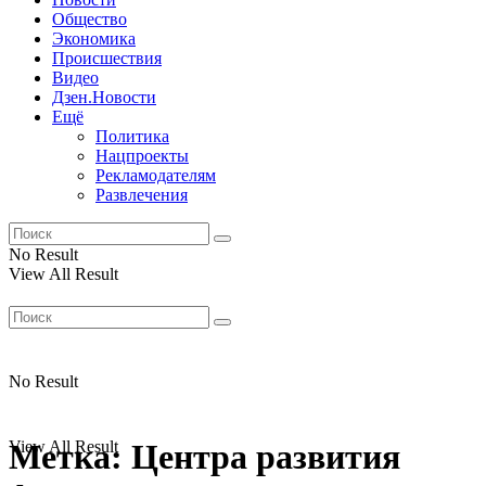
Общество
Экономика
Происшествия
Видео
Дзен.Новости
Ещё
Политика
Нацпроекты
Рекламодателям
Развлечения
No Result
View All Result
No Result
View All Result
Метка:
Центра развития