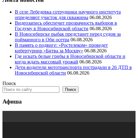
В селе Лебедевка сотрудники научного института
определяют участок для скважины
06.08.2026
Видеозапись обеспечит прозрачность выборов в
Госдуму в Новосибирской области
06.08.2026
В Новосибирске рыбак предстанет перед судом за
пойманного в Оби осетра
06.08.2026
В память о подвиге: «Ростелеком» проведет
кибертурнир «Битва за Москву»
06.08.2026
Где искать белые грибы в Новосибирской области и
когда ждать массовый урожай
06.08.2026
Дети-водители мототранспорта пострадали в 26 ДТП в
Новосибирской области
06.08.2026
Поиск
Поиск
Афиша