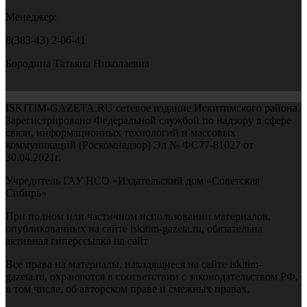
Менеджер:
8(383-43) 2-06-41
Бородина Татьяна Николаевна
ISKITIM-GAZETA.RU сетевое издание Искитимского района.
Зарегистрировано Федеральной службой по надзору в сфере
связи, информационных технологий и массовых
коммуникаций (Роскомнадзор) Эл № ФС77-81027 от
30.04.2021г.
Учредитель ГАУ НСО «Издательский дом «Советская
Сибирь»
При полном или частичном использовании материалов,
опубликованных на сайте iskitim-gazeta.ru, обязательна
активная гиперссылка на сайт
Все права на материалы, находящиеся на сайте iskitim-
gazeta.ru, охраняются в соответствии с законодательством РФ,
в том числе, об авторском праве и смежных правах.