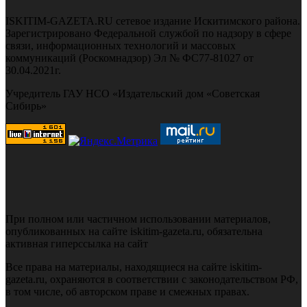
ISKITIM-GAZETA.RU сетевое издание Искитимского района.
Зарегистрировано Федеральной службой по надзору в сфере
связи, информационных технологий и массовых
коммуникаций (Роскомнадзор) Эл № ФС77-81027 от
30.04.2021г.
Учредитель ГАУ НСО «Издательский дом «Советская
Сибирь»
При полном или частичном использовании материалов,
опубликованных на сайте iskitim-gazeta.ru, обязательна
активная гиперссылка на сайт
Все права на материалы, находящиеся на сайте iskitim-
gazeta.ru, охраняются в соответствии с законодательством РФ,
в том числе, об авторском праве и смежных правах.