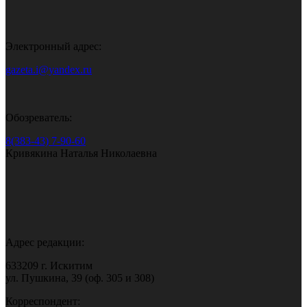
Электронный адрес:
gazeta.i@yandex.ru
Обозреватель:
8(383-43) 7-90-60
Кривякина Наталья Николаевна
Адрес редакции:
633209 г. Искитим
ул. Пушкина, 39 (оф. 305 и 308)
Корреспондент: