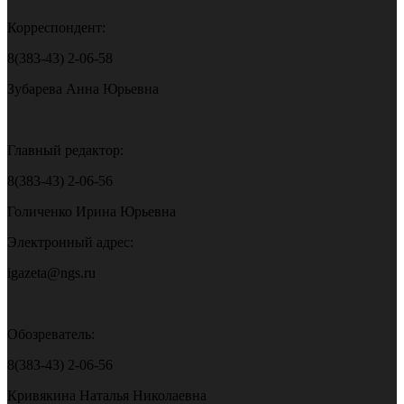
Корреспондент:
8(383-43) 2-06-58
Зубарева Анна Юрьевна
Главный редактор:
8(383-43) 2-06-56
Голиченко Ирина Юрьевна
Электронный адрес:
igazeta@ngs.ru
Обозреватель:
8(383-43) 2-06-56
Кривякина Наталья Николаевна