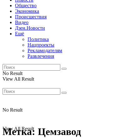
Общество
Экономика
Происшествия
Видео
Дзен.Новости
Ещё
Политика
Нацпроекты
Рекламодателям
Развлечения
No Result
View All Result
No Result
View All Result
Метка:
Цемзавод