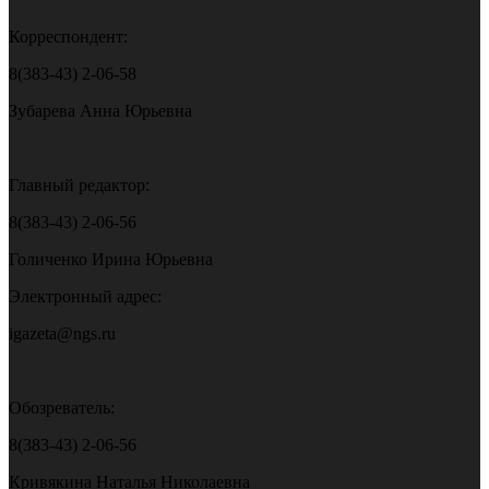
Корреспондент:
8(383-43) 2-06-58
Зубарева Анна Юрьевна
Главный редактор:
8(383-43) 2-06-56
Голиченко Ирина Юрьевна
Электронный адрес:
igazeta@ngs.ru
Обозреватель:
8(383-43) 2-06-56
Кривякина Наталья Николаевна