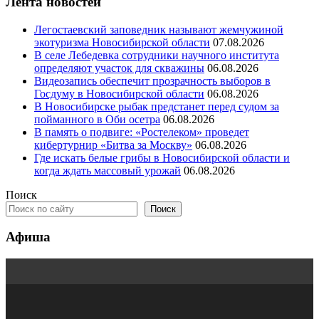
Лента новостей
Легостаевский заповедник называют жемчужиной
экотуризма Новосибирской области
07.08.2026
В селе Лебедевка сотрудники научного института
определяют участок для скважины
06.08.2026
Видеозапись обеспечит прозрачность выборов в
Госдуму в Новосибирской области
06.08.2026
В Новосибирске рыбак предстанет перед судом за
пойманного в Оби осетра
06.08.2026
В память о подвиге: «Ростелеком» проведет
кибертурнир «Битва за Москву»
06.08.2026
Где искать белые грибы в Новосибирской области и
когда ждать массовый урожай
06.08.2026
Поиск
Поиск
Афиша