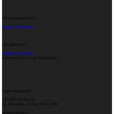
Электронный адрес:
gazeta.i@yandex.ru
Обозреватель:
8(383-43) 7-90-60
Кривякина Наталья Николаевна
Адрес редакции:
633209 г. Искитим
ул. Пушкина, 39 (оф. 305 и 308)
Корреспондент: