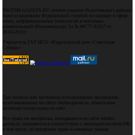
ISKITIM-GAZETA.RU сетевое издание Искитимского района.
Зарегистрировано Федеральной службой по надзору в сфере
связи, информационных технологий и массовых
коммуникаций (Роскомнадзор) Эл № ФС77-81027 от
30.04.2021г.
Учредитель ГАУ НСО «Издательский дом «Советская
Сибирь»
При полном или частичном использовании материалов,
опубликованных на сайте iskitim-gazeta.ru, обязательна
активная гиперссылка на сайт
Все права на материалы, находящиеся на сайте iskitim-
gazeta.ru, охраняются в соответствии с законодательством РФ,
в том числе, об авторском праве и смежных правах.