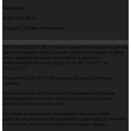
Менеджер:
8(383-43) 2-06-41
Бородина Татьяна Николаевна
ISKITIM-GAZETA.RU сетевое издание Искитимского района.
Зарегистрировано Федеральной службой по надзору в сфере
связи, информационных технологий и массовых
коммуникаций (Роскомнадзор) Эл № ФС77-81027 от
30.04.2021г.
Учредитель ГАУ НСО «Издательский дом «Советская
Сибирь»
При полном или частичном использовании материалов,
опубликованных на сайте iskitim-gazeta.ru, обязательна
активная гиперссылка на сайт
Все права на материалы, находящиеся на сайте iskitim-
gazeta.ru, охраняются в соответствии с законодательством РФ,
в том числе, об авторском праве и смежных правах.