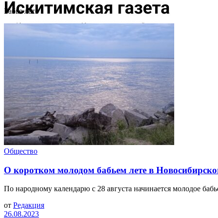
Бабье лето
Общество
О коротком молодом бабьем лете в Новосибирск
По народному календарю с 28 августа начинается молодое бабь
от
Редакция
26.08.2023