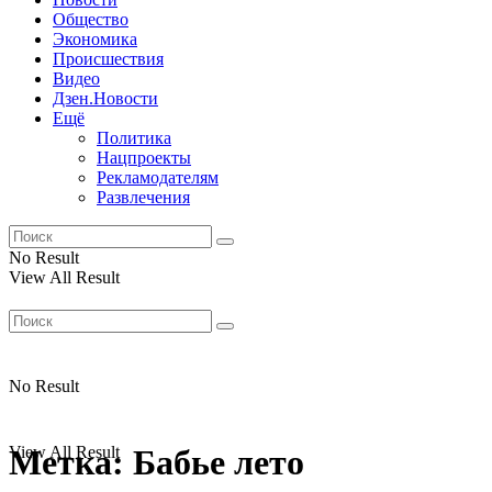
Общество
Экономика
Происшествия
Видео
Дзен.Новости
Ещё
Политика
Нацпроекты
Рекламодателям
Развлечения
No Result
View All Result
No Result
View All Result
Метка:
Бабье лето