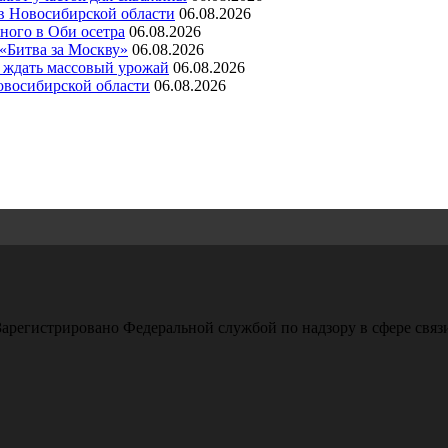
 в Новосибирской области
06.08.2026
ного в Оби осетра
06.08.2026
 «Битва за Москву»
06.08.2026
а ждать массовый урожай
06.08.2026
овосибирской области
06.08.2026
арегистрировано Федеральной службой по надзору в сфере свя