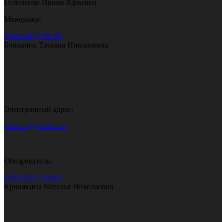
Голиченко Ирина Юрьевна
Менеджер:
8(383-43) 7-90-60
Бородина Татьяна Николаевна
Электронный адрес:
gazeta.i@yandex.ru
Обозреватель:
8(383-43) 7-90-60
Кривякина Наталья Николаевна