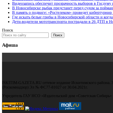
Видеозапись обеспечит прозрачность выборов в Госдуму
В Новосибирске рыбак предстанет перед судом за пойман
В память о подвиге: «Ростелеком» проведет кибертурнир
Где искать белые грибы в Новосибирской области и когд
Дети-водители мототранспорта пострадали в 26 ДТП в Н
Поиск
Поиск
Афиша
ISKITIM-GAZETA.RU сетевое издание Искитимского района. З
(Роскомнадзор) Эл № ФС77-81027 от 30.04.2021г.
Учредитель ГАУ НСО «Издательский дом «Советская Сибирь»