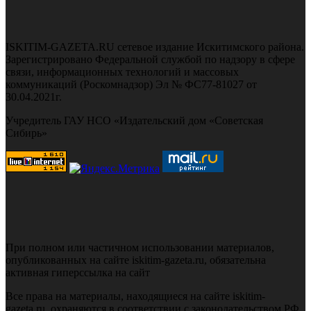
ISKITIM-GAZETA.RU сетевое издание Искитимского района.
Зарегистрировано Федеральной службой по надзору в сфере
связи, информационных технологий и массовых
коммуникаций (Роскомнадзор) Эл № ФС77-81027 от
30.04.2021г.
Учредитель ГАУ НСО «Издательский дом «Советская
Сибирь»
При полном или частичном использовании материалов,
опубликованных на сайте iskitim-gazeta.ru, обязательна
активная гиперссылка на сайт
Все права на материалы, находящиеся на сайте iskitim-
gazeta.ru, охраняются в соответствии с законодательством РФ,