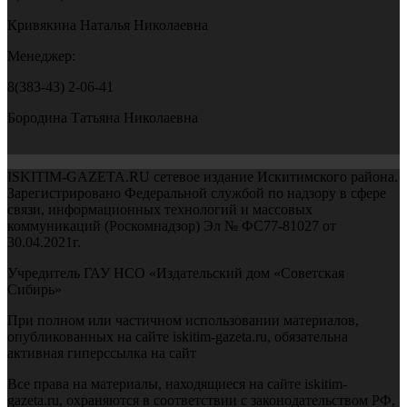
Кривякина Наталья Николаевна
Менеджер:
8(383-43) 2-06-41
Бородина Татьяна Николаевна
ISKITIM-GAZETA.RU сетевое издание Искитимского района.
Зарегистрировано Федеральной службой по надзору в сфере
связи, информационных технологий и массовых
коммуникаций (Роскомнадзор) Эл № ФС77-81027 от
30.04.2021г.
Учредитель ГАУ НСО «Издательский дом «Советская
Сибирь»
При полном или частичном использовании материалов,
опубликованных на сайте iskitim-gazeta.ru, обязательна
активная гиперссылка на сайт
Все права на материалы, находящиеся на сайте iskitim-
gazeta.ru, охраняются в соответствии с законодательством РФ,