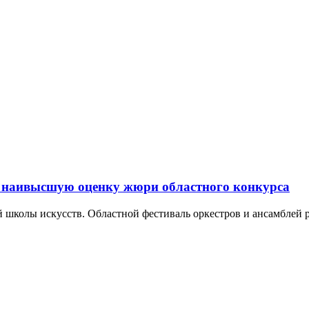
 наивысшую оценку жюри областного конкурса
 школы искусств. Областной фестиваль оркестров и ансамблей р