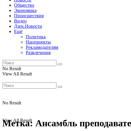
Общество
Экономика
Происшествия
Видео
Дзен.Новости
Ещё
Политика
Нацпроекты
Рекламодателям
Развлечения
No Result
View All Result
No Result
View All Result
Метка:
Ансамбль преподават