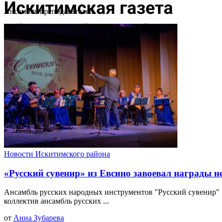
Ансамбль преподавателей
Новости Искитимского района
«Русский сувенир» из Евсино завоевал награды 
Ансамбль русских народных инструментов "Русский сувенир"
коллектив ансамбль русских ...
от
Анна Зубарева