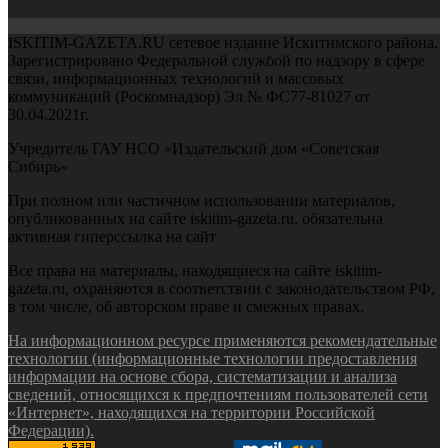
ISKITIM-GAZETA.RU сетевое издание Искитимского района.
Зарегистрировано Федеральной службой по надзору в сфере
связи, информационных технологий и массовых
коммуникаций (Роскомнадзор) Эл № ФС77-81027 от
30.04.2021г.
Учредитель ГАУ НСО «Издательский дом «Советская
Сибирь»
При полном или частичном использовании материалов,
опубликованных на сайте iskitim-gazeta.ru, обязательна
активная гиперссылка на сайт
Все права на материалы, находящиеся на сайте iskitim-
gazeta.ru, охраняются в соответствии с законодательством РФ,
в том числе, об авторском праве и смежных правах.
На информационном ресурсе применяются рекомендательные
технологии (информационные технологии предоставления
информации на основе сбора, систематизации и анализа
сведений, относящихся к предпочтениям пользователей сети
«Интернет», находящихся на территории Российской
Федерации).