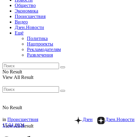
Общество
Экономика
Происшествия
Видео
Дзен.Новости
Ещё
Политика
Нацпроекты
Рекламодателям
Развлечения
No Result
View All Result
No Result
in
Происшествия
Дзен
Дзен.Новости
17.04.2024
View All Result