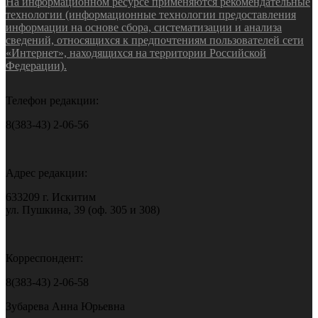
На информационном ресурсе применяются рекомендательные
технологии (информационные технологии предоставления
информации на основе сбора, систематизации и анализа
сведений, относящихся к предпочтениям пользователей сети
«Интернет», находящихся на территории Российской
Федерации).
Телефон редакции:
8(383-43) 2-06-56
Адрес редакции:
633209 г. Искитим
ул. Пушкина, 39 (оф. 305 и 308)
Корреспондент:
8(383-43) 2-06-58
Зубарева Анна Юрьевна