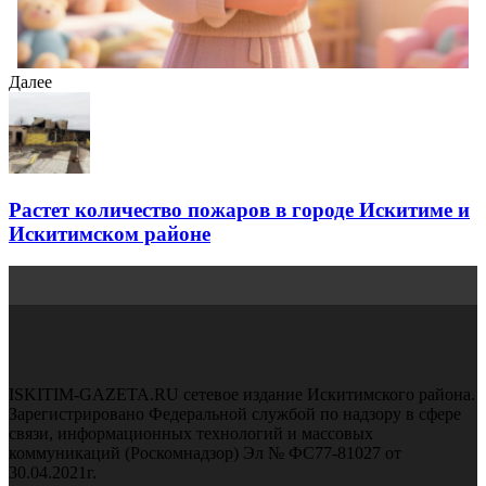
Далее
Растет количество пожаров в городе Искитиме и
Искитимском районе
ISKITIM-GAZETA.RU сетевое издание Искитимского района.
Зарегистрировано Федеральной службой по надзору в сфере
связи, информационных технологий и массовых
коммуникаций (Роскомнадзор) Эл № ФС77-81027 от
30.04.2021г.