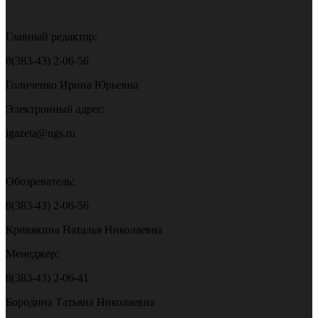
Главный редактор:
8(383-43) 2-06-56
Голиченко Ирина Юрьевна
Электронный адрес:
igazeta@ngs.ru
Обозреватель:
8(383-43) 2-06-56
Кривякина Наталья Николаевна
Менеджер:
8(383-43) 2-06-41
Бородина Татьяна Николаевна