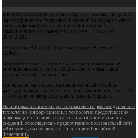
ISKITIM-GAZETA.RU сетевое издание Искитимского района.
Зарегистрировано Федеральной службой по надзору в сфере
связи, информационных технологий и массовых
коммуникаций (Роскомнадзор) Эл № ФС77-81027 от
30.04.2021г.
Учредитель ГАУ НСО «Издательский дом «Советская
Сибирь»
При полном или частичном использовании материалов,
опубликованных на сайте iskitim-gazeta.ru, обязательна
активная гиперссылка на сайт
Все права на материалы, находящиеся на сайте iskitim-
gazeta.ru, охраняются в соответствии с законодательством РФ,
в том числе, об авторском праве и смежных правах.
На информационном ресурсе применяются рекомендательные
технологии (информационные технологии предоставления
информации на основе сбора, систематизации и анализа
сведений, относящихся к предпочтениям пользователей сети
«Интернет», находящихся на территории Российской
Федерации).