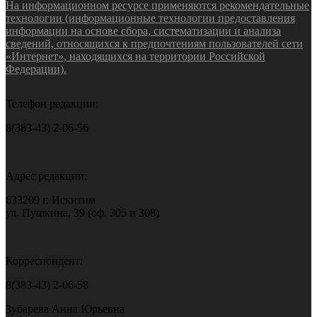
На информационном ресурсе применяются рекомендательные
технологии (информационные технологии предоставления
информации на основе сбора, систематизации и анализа
сведений, относящихся к предпочтениям пользователей сети
«Интернет», находящихся на территории Российской
Федерации).
Телефон редакции:
8(383-43) 2-06-56
Адрес редакции:
633209 г. Искитим
ул. Пушкина, 39 (оф. 305 и 308)
Корреспондент:
8(383-43) 2-06-58
Зубарева Анна Юрьевна