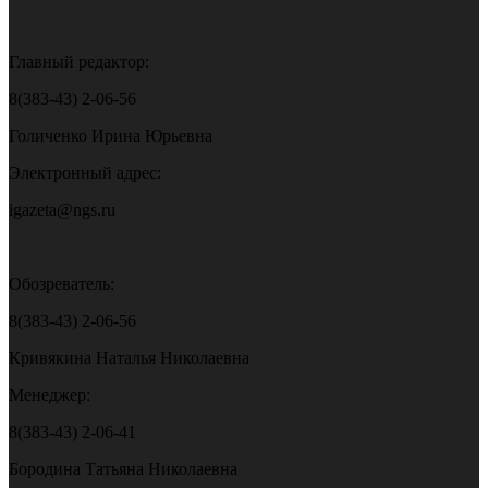
Главный редактор:
8(383-43) 2-06-56
Голиченко Ирина Юрьевна
Электронный адрес:
igazeta@ngs.ru
Обозреватель:
8(383-43) 2-06-56
Кривякина Наталья Николаевна
Менеджер:
8(383-43) 2-06-41
Бородина Татьяна Николаевна