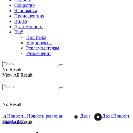
Общество
Экономика
Происшествия
Видео
Дзен.Новости
Ещё
Политика
Нацпроекты
Рекламодателям
Развлечения
No Result
View All Result
No Result
in
Новости
,
Новости региона
Дзен
Дзен.Новости
26.08.2022
View All Result