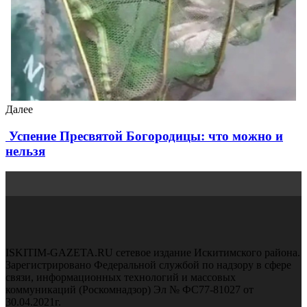
Далее
Успение Пресвятой Богородицы: что можно и
нельзя
ISKITIM-GAZETA.RU сетевое издание Искитимского района.
Зарегистрировано Федеральной службой по надзору в сфере
связи, информационных технологий и массовых
коммуникаций (Роскомнадзор) Эл № ФС77-81027 от
30.04.2021г.