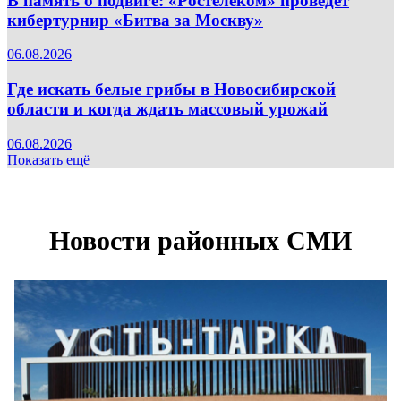
В память о подвиге: «Ростелеком» проведет
кибертурнир «Битва за Москву»
06.08.2026
Где искать белые грибы в Новосибирской
области и когда ждать массовый урожай
06.08.2026
Показать ещё