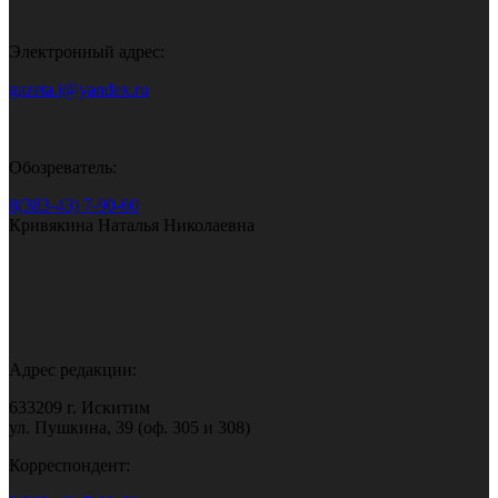
Электронный адрес:
gazeta.i@yandex.ru
Обозреватель:
8(383-43) 7-90-60
Кривякина Наталья Николаевна
Адрес редакции:
633209 г. Искитим
ул. Пушкина, 39 (оф. 305 и 308)
Корреспондент: