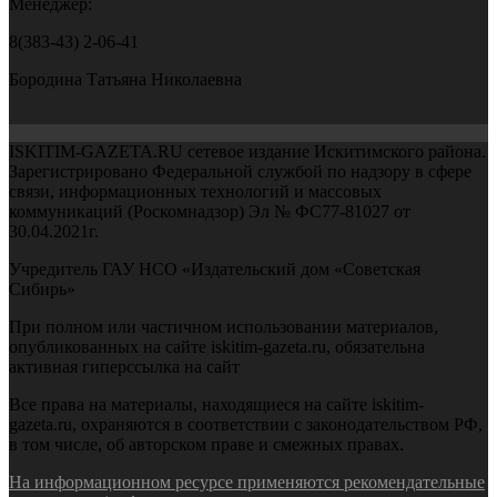
Менеджер:
8(383-43) 2-06-41
Бородина Татьяна Николаевна
ISKITIM-GAZETA.RU сетевое издание Искитимского района.
Зарегистрировано Федеральной службой по надзору в сфере
связи, информационных технологий и массовых
коммуникаций (Роскомнадзор) Эл № ФС77-81027 от
30.04.2021г.
Учредитель ГАУ НСО «Издательский дом «Советская
Сибирь»
При полном или частичном использовании материалов,
опубликованных на сайте iskitim-gazeta.ru, обязательна
активная гиперссылка на сайт
Все права на материалы, находящиеся на сайте iskitim-
gazeta.ru, охраняются в соответствии с законодательством РФ,
в том числе, об авторском праве и смежных правах.
На информационном ресурсе применяются рекомендательные