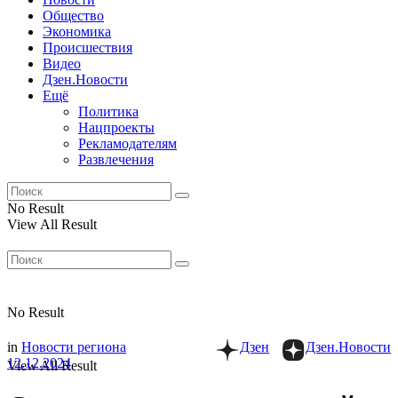
Общество
Экономика
Происшествия
Видео
Дзен.Новости
Ещё
Политика
Нацпроекты
Рекламодателям
Развлечения
No Result
View All Result
No Result
in
Новости региона
Дзен
Дзен.Новости
12.12.2024
View All Result