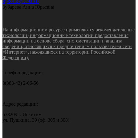
8(383-43) 7-90-60
Зубарева Анна Юрьевна
На информационном ресурсе применяются рекомендательные
технологии (информационные технологии предоставления
информации на основе сбора, систематизации и анализа
сведений, относящихся к предпочтениям пользователей сети
«Интернет», находящихся на территории Российской
Федерации).
Телефон редакции:
8(383-43) 2-06-56
Адрес редакции:
633209 г. Искитим
ул. Пушкина, 39 (оф. 305 и 308)