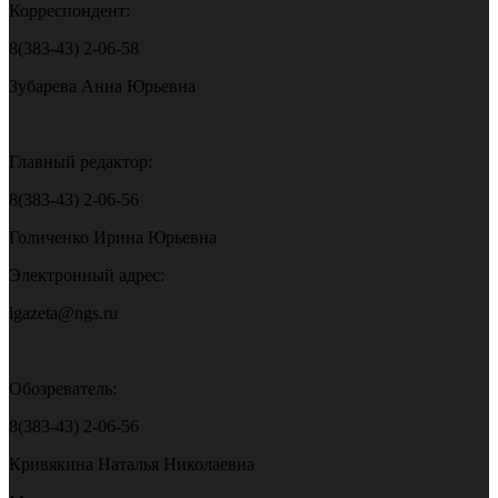
Корреспондент:
8(383-43) 2-06-58
Зубарева Анна Юрьевна
Главный редактор:
8(383-43) 2-06-56
Голиченко Ирина Юрьевна
Электронный адрес:
igazeta@ngs.ru
Обозреватель:
8(383-43) 2-06-56
Кривякина Наталья Николаевна