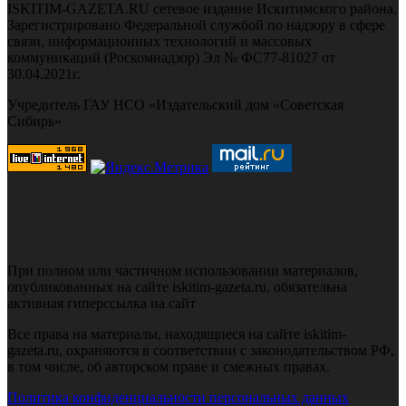
ISKITIM-GAZETA.RU сетевое издание Искитимского района.
Зарегистрировано Федеральной службой по надзору в сфере
связи, информационных технологий и массовых
коммуникаций (Роскомнадзор) Эл № ФС77-81027 от
30.04.2021г.
Учредитель ГАУ НСО «Издательский дом «Советская
Сибирь»
При полном или частичном использовании материалов,
опубликованных на сайте iskitim-gazeta.ru, обязательна
активная гиперссылка на сайт
Все права на материалы, находящиеся на сайте iskitim-
gazeta.ru, охраняются в соответствии с законодательством РФ,
в том числе, об авторском праве и смежных правах.
Политика конфиденциальности персональных данных