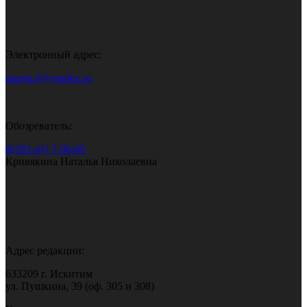
Электронный адрес:
gazeta.i@yandex.ru
Обозреватель:
8(383-43) 7-90-60
Кривякина Наталья Николаевна
Адрес редакции:
633209 г. Искитим
ул. Пушкина, 39 (оф. 305 и 308)