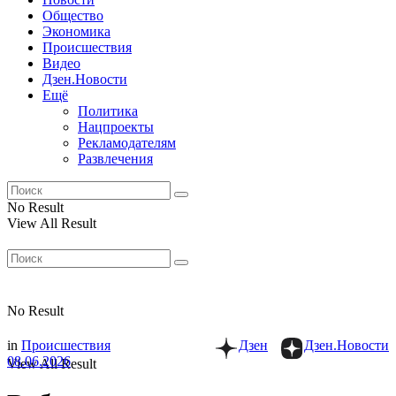
Общество
Экономика
Происшествия
Видео
Дзен.Новости
Ещё
Политика
Нацпроекты
Рекламодателям
Развлечения
No Result
View All Result
No Result
in
Происшествия
Дзен
Дзен.Новости
08.06.2026
View All Result