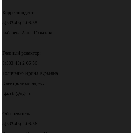
Корреспондент:
8(383-43) 2-06-58
Зубарева Анна Юрьевна
Главный редактор:
8(383-43) 2-06-56
Голиченко Ирина Юрьевна
Электронный адрес:
igazeta@ngs.ru
Обозреватель:
8(383-43) 2-06-56