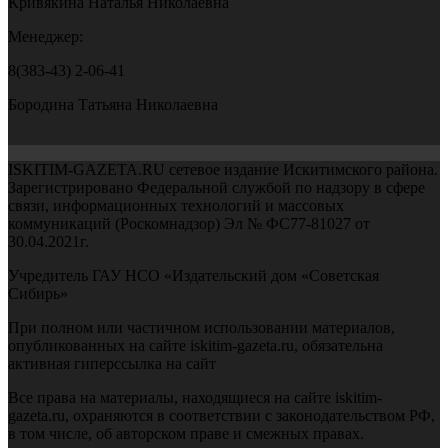
Кривякина Наталья Николаевна
Менеджер:
8(383-43) 2-06-41
Бородина Татьяна Николаевна
ISKITIM-GAZETA.RU сетевое издание Искитимского района.
Зарегистрировано Федеральной службой по надзору в сфере
связи, информационных технологий и массовых
коммуникаций (Роскомнадзор) Эл № ФС77-81027 от
30.04.2021г.
Учредитель ГАУ НСО «Издательский дом «Советская
Сибирь»
При полном или частичном использовании материалов,
опубликованных на сайте iskitim-gazeta.ru, обязательна
активная гиперссылка на сайт
Все права на материалы, находящиеся на сайте iskitim-
gazeta.ru, охраняются в соответствии с законодательством РФ,
в том числе, об авторском праве и смежных правах.