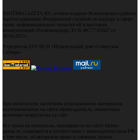
ISKITIM-GAZETA.RU сетевое издание Искитимского района.
Зарегистрировано Федеральной службой по надзору в сфере
связи, информационных технологий и массовых
коммуникаций (Роскомнадзор) Эл № ФС77-81027 от
30.04.2021г.
Учредитель ГАУ НСО «Издательский дом «Советская
Сибирь»
При полном или частичном использовании материалов,
опубликованных на сайте iskitim-gazeta.ru, обязательна
активная гиперссылка на сайт
Все права на материалы, находящиеся на сайте iskitim-
gazeta.ru, охраняются в соответствии с законодательством РФ,
в том числе, об авторском праве и смежных правах.