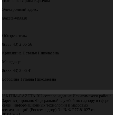
Голиченко Ирина Юрьевна
Электронный адрес:
igazeta@ngs.ru
Обозреватель:
8(383-43) 2-06-56
Кривякина Наталья Николаевна
Менеджер:
8(383-43) 2-06-41
Бородина Татьяна Николаевна
ISKITIM-GAZETA.RU сетевое издание Искитимского района.
Зарегистрировано Федеральной службой по надзору в сфере
связи, информационных технологий и массовых
коммуникаций (Роскомнадзор) Эл № ФС77-81027 от
30.04.2021г.