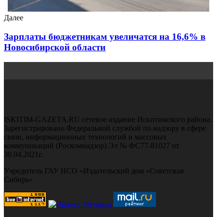
Далее
Зарплаты бюджетникам увеличатся на 16,6% в
Новосибирской области
ISKITIM-GAZETA.RU сетевое издание Искитимского района.
Зарегистрировано Федеральной службой по надзору в сфере
связи, информационных технологий и массовых
коммуникаций (Роскомнадзор) Эл № ФС77-81027 от
30.04.2021г.
Учредитель ГАУ НСО «Издательский дом «Советская
Сибирь»