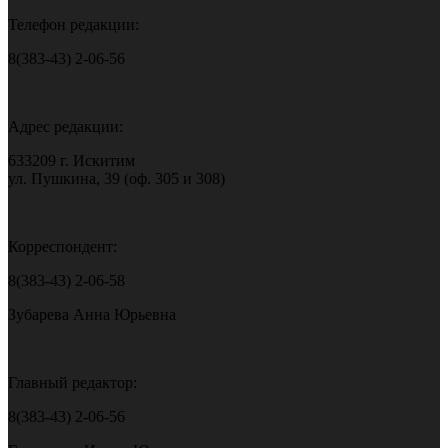
Телефон редакции:
8(383-43) 2-06-56
Адрес редакции:
633209 г. Искитим
ул. Пушкина, 39 (оф. 305 и 308)
Корреспондент:
8(383-43) 2-06-58
Зубарева Анна Юрьевна
Главный редактор:
8(383-43) 2-06-56