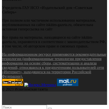
Учредитель ГАУ НСО «Издательский дом «Советская
Сибирь»
При полном или частичном использовании материалов,
опубликованных на сайте iskitim-gazeta.ru, обязательна
активная гиперссылка на сайт
Все права на материалы, находящиеся на сайте iskitim-
gazeta.ru, охраняются в соответствии с законодательством РФ,
в том числе, об авторском праве и смежных правах.
На информационном ресурсе применяются рекомендательные
технологии (информационные технологии предоставления
информации на основе сбора, систематизации и анализа
сведений, относящихся к предпочтениям пользователей сети
«Интернет», находящихся на территории Российской
Федерации).
© 2023 Искитимская газета