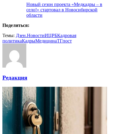
Новый сезон проекта «Медкадры – в
село!» стартовал в Новосибирской
области
Поделиться:
Темы:
Дзен.Новости
ИЦРБ
Кадровая
политика
Кадры
Медицина
ТГпост
Редакция