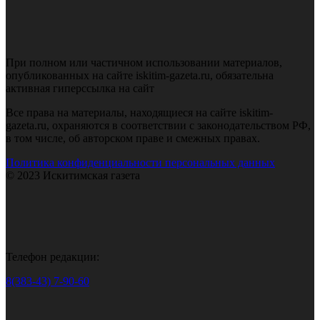
При полном или частичном использовании материалов,
опубликованных на сайте iskitim-gazeta.ru, обязательна
активная гиперссылка на сайт
Все права на материалы, находящиеся на сайте iskitim-
gazeta.ru, охраняются в соответствии с законодательством РФ,
в том числе, об авторском праве и смежных правах.
Политика конфиденциальности персональных данных
© 2023 Искитимская газета
Телефон редакции:
8(383-43) 7-90-60