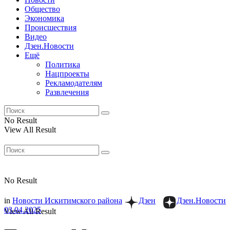
Общество
Экономика
Происшествия
Видео
Дзен.Новости
Ещё
Политика
Нацпроекты
Рекламодателям
Развлечения
No Result
View All Result
No Result
in
Новости Искитимского района
Дзен
Дзен.Новости
03.04.2025
View All Result