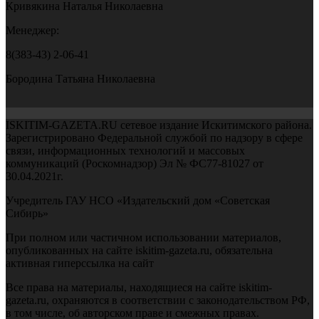
Кривякина Наталья Николаевна
Менеджер:
8(383-43) 2-06-41
Бородина Татьяна Николаевна
ISKITIM-GAZETA.RU сетевое издание Искитимского района.
Зарегистрировано Федеральной службой по надзору в сфере
связи, информационных технологий и массовых
коммуникаций (Роскомнадзор) Эл № ФС77-81027 от
30.04.2021г.
Учредитель ГАУ НСО «Издательский дом «Советская
Сибирь»
При полном или частичном использовании материалов,
опубликованных на сайте iskitim-gazeta.ru, обязательна
активная гиперссылка на сайт
Все права на материалы, находящиеся на сайте iskitim-
gazeta.ru, охраняются в соответствии с законодательством РФ,
в том числе, об авторском праве и смежных правах.