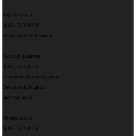
Корреспондент:
8(383-43) 2-06-58
Зубарева Анна Юрьевна
Главный редактор:
8(383-43) 2-06-56
Голиченко Ирина Юрьевна
Электронный адрес:
igazeta@ngs.ru
Обозреватель:
8(383-43) 2-06-56