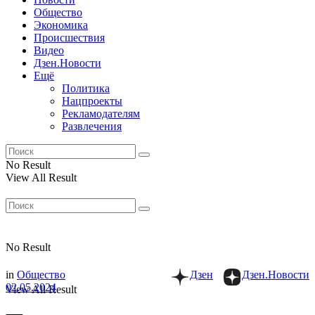
Общество
Экономика
Происшествия
Видео
Дзен.Новости
Ещё
Политика
Нацпроекты
Рекламодателям
Развлечения
No Result
View All Result
No Result
in
Общество
Дзен
Дзен.Новости
02.05.2024
View All Result