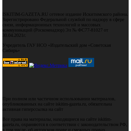
ISKITIM-GAZETA.RU сетевое издание Искитимского района.
Зарегистрировано Федеральной службой по надзору в сфере
связи, информационных технологий и массовых
коммуникаций (Роскомнадзор) Эл № ФС77-81027 от
30.04.2021г.
Учредитель ГАУ НСО «Издательский дом «Советская
Сибирь»
При полном или частичном использовании материалов,
опубликованных на сайте iskitim-gazeta.ru, обязательна
активная гиперссылка на сайт
Все права на материалы, находящиеся на сайте iskitim-
gazeta.ru, охраняются в соответствии с законодательством РФ,
в том числе, об авторском праве и смежных правах.