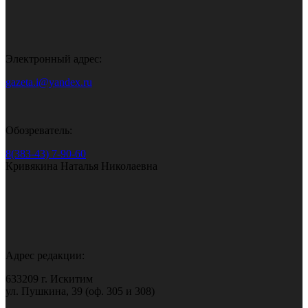
Электронный адрес:
gazeta.i@yandex.ru
Обозреватель:
8(383-43) 7-90-60
Кривякина Наталья Николаевна
Адрес редакции:
633209 г. Искитим
ул. Пушкина, 39 (оф. 305 и 308)