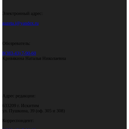
Электронный адрес:
gazeta.i@yandex.ru
Обозреватель:
8(383-43) 7-90-60
Кривякина Наталья Николаевна
Адрес редакции:
633209 г. Искитим
ул. Пушкина, 39 (оф. 305 и 308)
Корреспондент: