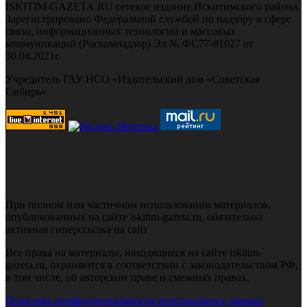
ISKITIM-GAZETA.RU сетевое издание Искитимского района.
Зарегистрировано Федеральной службой по надзору в сфере
связи, информационных технологий и массовых
коммуникаций (Роскомнадзор) Эл № ФС77-81027 от
30.04.2021г.
Учредитель ГАУ НСО «Издательский дом «Советская
Сибирь»
При полном или частичном использовании материалов,
опубликованных на сайте iskitim-gazeta.ru, обязательна
активная гиперссылка на сайт
Все права на материалы, находящиеся на сайте iskitim-
gazeta.ru, охраняются в соответствии с законодательством РФ,
в том числе, об авторском праве и смежных правах.
Политика конфиденциальности персональных данных