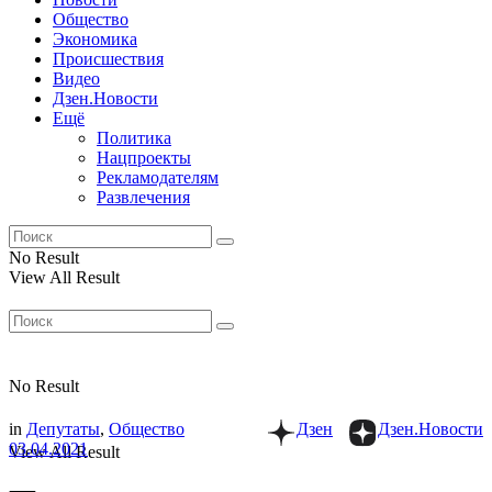
Общество
Экономика
Происшествия
Видео
Дзен.Новости
Ещё
Политика
Нацпроекты
Рекламодателям
Развлечения
No Result
View All Result
No Result
in
Депутаты
,
Общество
Дзен
Дзен.Новости
03.04.2021
View All Result