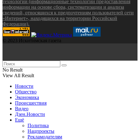
технологии (информационные технологии предоставления
информации на основе сбора, систематизации и анализа
сведений, относящихся к предпочтениям пользователей сети
«Интернет», находящихся на территории Российской
Федерации).
© 2023 Искитимская газета
No Result
View All Result
Новости
Общество
Экономика
Происшествия
Видео
Дзен.Новости
Ещё
Политика
Нацпроекты
Рекламодателям