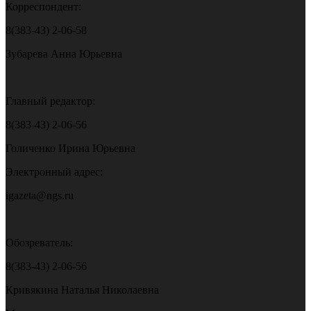
Корреспондент:
8(383-43) 2-06-58
Зубарева Анна Юрьевна
Главный редактор:
8(383-43) 2-06-56
Голиченко Ирина Юрьевна
Электронный адрес:
igazeta@ngs.ru
Обозреватель:
8(383-43) 2-06-56
Кривякина Наталья Николаевна