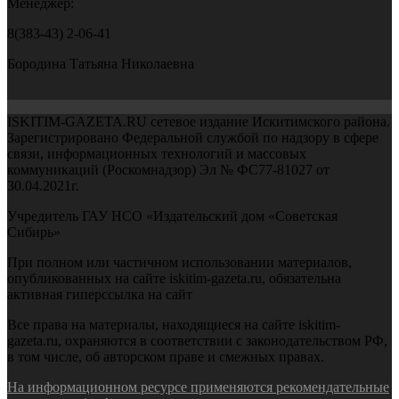
Менеджер:
8(383-43) 2-06-41
Бородина Татьяна Николаевна
ISKITIM-GAZETA.RU сетевое издание Искитимского района.
Зарегистрировано Федеральной службой по надзору в сфере
связи, информационных технологий и массовых
коммуникаций (Роскомнадзор) Эл № ФС77-81027 от
30.04.2021г.
Учредитель ГАУ НСО «Издательский дом «Советская
Сибирь»
При полном или частичном использовании материалов,
опубликованных на сайте iskitim-gazeta.ru, обязательна
активная гиперссылка на сайт
Все права на материалы, находящиеся на сайте iskitim-
gazeta.ru, охраняются в соответствии с законодательством РФ,
в том числе, об авторском праве и смежных правах.
На информационном ресурсе применяются рекомендательные