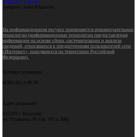
8(383-43) 7-90-60
Зубарева Анна Юрьевна
На информационном ресурсе применяются рекомендательные
технологии (информационные технологии предоставления
информации на основе сбора, систематизации и анализа
сведений, относящихся к предпочтениям пользователей сети
«Интернет», находящихся на территории Российской
Федерации).
Телефон редакции:
8(383-43) 2-06-56
Адрес редакции:
633209 г. Искитим
ул. Пушкина, 39 (оф. 305 и 308)