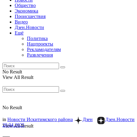
Общество
Экономика
Происшествия
Видео
Дзен.Новости
Ещё
Политика
Нацпроекты
Рекламодателям
Развлечения
No Result
View All Result
No Result
in
Новости Искитимского района
Дзен
Дзен.Новости
20.04.2025
View All Result