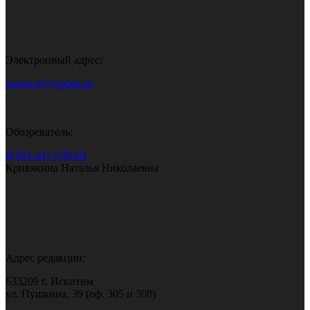
Электронный адрес:
gazeta.i@yandex.ru
Обозреватель:
8(383-43) 7-90-60
Кривякина Наталья Николаевна
Адрес редакции:
633209 г. Искитим
ул. Пушкина, 39 (оф. 305 и 308)