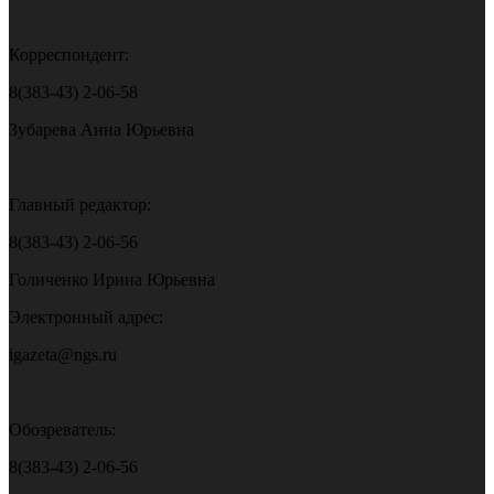
Корреспондент:
8(383-43) 2-06-58
Зубарева Анна Юрьевна
Главный редактор:
8(383-43) 2-06-56
Голиченко Ирина Юрьевна
Электронный адрес:
igazeta@ngs.ru
Обозреватель:
8(383-43) 2-06-56