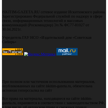
ISKITIM-GAZETA.RU сетевое издание Искитимского района.
Зарегистрировано Федеральной службой по надзору в сфере
связи, информационных технологий и массовых
коммуникаций (Роскомнадзор) Эл № ФС77-81027 от
30.04.2021г.
Учредитель ГАУ НСО «Издательский дом «Советская
Сибирь»
При полном или частичном использовании материалов,
опубликованных на сайте iskitim-gazeta.ru, обязательна
активная гиперссылка на сайт
Все права на материалы, находящиеся на сайте iskitim-
gazeta.ru, охраняются в соответствии с законодательством РФ,
в том числе, об авторском праве и смежных правах.