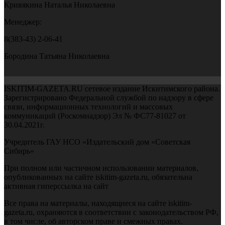
Кривякина Наталья Николаевна
Менеджер:
8(383-43) 2-06-41
Бородина Татьяна Николаевна
ISKITIM-GAZETA.RU сетевое издание Искитимского района.
Зарегистрировано Федеральной службой по надзору в сфере
связи, информационных технологий и массовых
коммуникаций (Роскомнадзор) Эл № ФС77-81027 от
30.04.2021г.
Учредитель ГАУ НСО «Издательский дом «Советская
Сибирь»
При полном или частичном использовании материалов,
опубликованных на сайте iskitim-gazeta.ru, обязательна
активная гиперссылка на сайт
Все права на материалы, находящиеся на сайте iskitim-
gazeta.ru, охраняются в соответствии с законодательством РФ,
в том числе, об авторском праве и смежных правах.