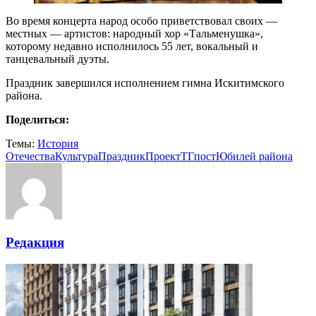
Во время концерта народ особо приветствовал своих —
местных — артистов: народный хор «Тальменушка»,
которому недавно исполнилось 55 лет, вокальный и
танцевальный дуэты.
Праздник завершился исполнением гимна Искитимского
района.
Поделиться:
Темы:
История
Отечества
Культура
Праздник
Проект
ТГпост
Юбилей района
Редакция