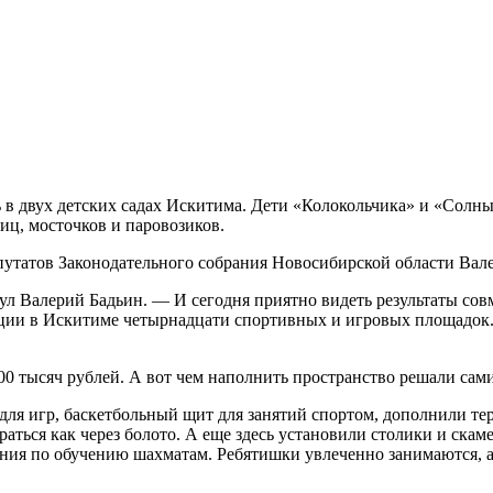
 двух детских садах Искитима. Дети «Колокольчика» и «Солныш
иц, мосточков и паровозиков.
путатов Законодательного собрания Новосибирской области Вал
 Валерий Бадьин. — И сегодня приятно видеть результаты совме
ации в Искитиме четырнадцати спортивных и игровых площадок
00 тысяч рублей. А вот чем наполнить пространство решали сам
для игр, баскетбольный щит для занятий спортом, дополнили 
аться как через болото. А еще здесь установили столики и скам
ния по обучению шахматам. Ребятишки увлеченно занимаются, а 