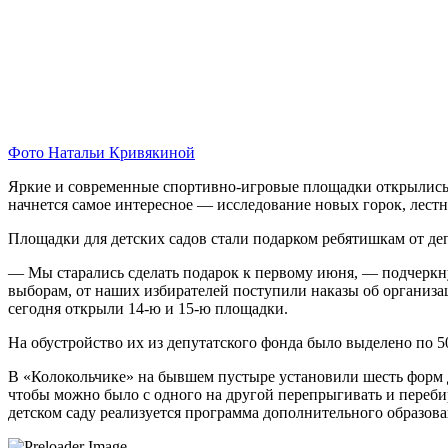
Фото Натальи Кривякиной
Яркие и современные спортивно-игровые площадки открылись в
начнется самое интересное — исследование новых горок, лестн
Площадки для детских садов стали подарком ребятишкам от де
— Мы старались сделать подарок к первому июня, — подчеркнул
выборам, от наших избирателей поступили наказы об организ
сегодня открыли 14-ю и 15-ю площадки.
На обустройство их из депутатского фонда было выделено по 5
В «Колокольчике» на бывшем пустыре установили шесть форм 
чтобы можно было с одного на другой перепрыгивать и перебир
детском саду реализуется программа дополнительного образова