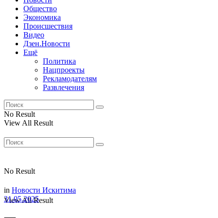
Общество
Экономика
Происшествия
Видео
Дзен.Новости
Ещё
Политика
Нацпроекты
Рекламодателям
Развлечения
No Result
View All Result
No Result
in
Новости Искитима
31.05.2025
View All Result