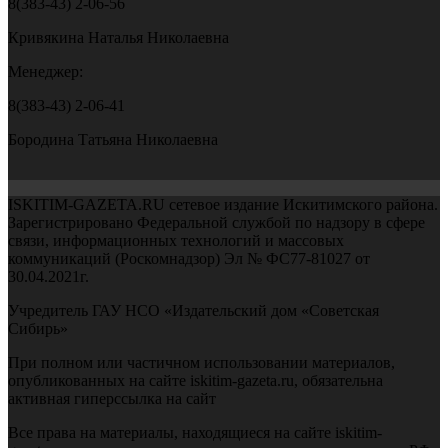
8(383-43) 2-06-56
Кривякина Наталья Николаевна
Менеджер:
8(383-43) 2-06-41
Бородина Татьяна Николаевна
ISKITIM-GAZETA.RU сетевое издание Искитимского района.
Зарегистрировано Федеральной службой по надзору в сфере
связи, информационных технологий и массовых
коммуникаций (Роскомнадзор) Эл № ФС77-81027 от
30.04.2021г.
Учредитель ГАУ НСО «Издательский дом «Советская
Сибирь»
При полном или частичном использовании материалов,
опубликованных на сайте iskitim-gazeta.ru, обязательна
активная гиперссылка на сайт
Все права на материалы, находящиеся на сайте iskitim-