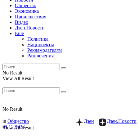
Общество
Экономика
Происшествия
Видео
Дзен.Новости
Ещё
Политика
Нацпроекты
Рекламодателям
Развлечения
No Result
View All Result
No Result
in
Общество
Дзен
Дзен.Новости
01.12.2023
View All Result