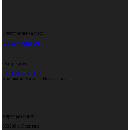
Электронный адрес:
gazeta.i@yandex.ru
Обозреватель:
8(383-43) 7-90-60
Кривякина Наталья Николаевна
Адрес редакции:
633209 г. Искитим