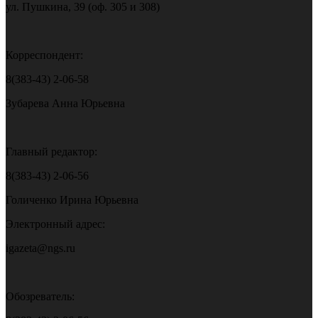
ул. Пушкина, 39 (оф. 305 и 308)
Корреспондент:
8(383-43) 2-06-58
Зубарева Анна Юрьевна
Главный редактор:
8(383-43) 2-06-56
Голиченко Ирина Юрьевна
Электронный адрес:
igazeta@ngs.ru
Обозреватель: