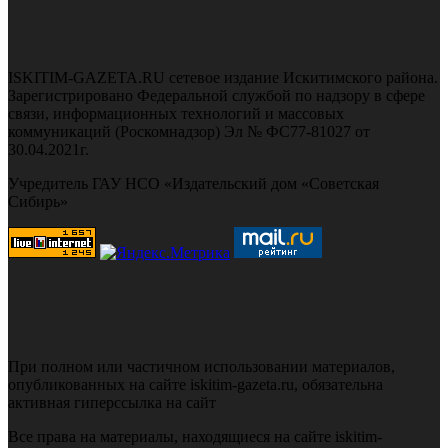
ISKITIM-GAZETA.RU сетевое издание Искитимского района.
Зарегистрировано Федеральной службой по надзору в сфере
связи, информационных технологий и массовых
коммуникаций (Роскомнадзор) Эл № ФС77-81027 от
30.04.2021г.
Учредитель ГАУ НСО «Издательский дом «Советская
Сибирь»
При полном или частичном использовании материалов,
опубликованных на сайте iskitim-gazeta.ru, обязательна
активная гиперссылка на сайт
Все права на материалы, находящиеся на сайте iskitim-