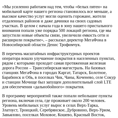
«Мы усиленно работаем над тем, чтобы «белых пятен» на
мобильной карте нашего региона становилось все меньше, а
высокое качество услуг могли оценить горожане, жители
отдаленных районов и даже дачники на своих садовых
участках. В целом с начала года в зону нашего пристального
внимания попали уже порядка 500 локаций региона, где мы
запустили новые объекты связи, увеличили емкость сети и
расширили покрытие», – рассказал директор МегаФона в
Новосибирской области Денис Трофимчук.
В перечень масштабных инфраструктурных проектов
оператора вошло улучшение покрытия в населенных пунктах,
рядом с которыми проходит самая протяженная железная
дорога России – Транссибирская магистраль. На базовых
станциях МегаФона в городах Каргат, Татарск, Болотное,
Барабинск и Обь, в поселках Чик, Чаны, Коченево, селе Сокур
и станции Мочище был запущен дополнительный слой LTE
для обеспечения «дальнобойного» покрытия.
В программу мероприятий также попали небольшие пункты
региона, включая села, где проживает около 200 человек.
Уровень мобильных услуг вырос в селах Верх-Тарка,
Златоуст, Троицкий, Серебрянское, Дубровино, Верх-Урюм,
Завьялово, поселках Моховое, Кошево, Красный Восток,