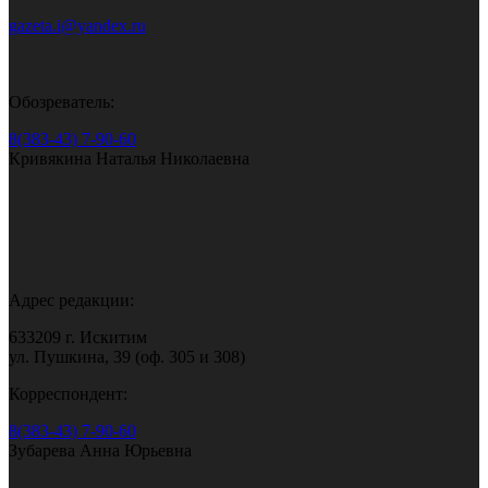
gazeta.i@yandex.ru
Обозреватель:
8(383-43) 7-90-60
Кривякина Наталья Николаевна
Адрес редакции:
633209 г. Искитим
ул. Пушкина, 39 (оф. 305 и 308)
Корреспондент:
8(383-43) 7-90-60
Зубарева Анна Юрьевна