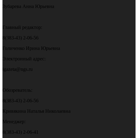
Зубарева Анна Юрьевна
Главный редактор:
8(383-43) 2-06-56
Голиченко Ирина Юрьевна
Электронный адрес:
igazeta@ngs.ru
Обозреватель:
8(383-43) 2-06-56
Кривякина Наталья Николаевна
Менеджер:
8(383-43) 2-06-41