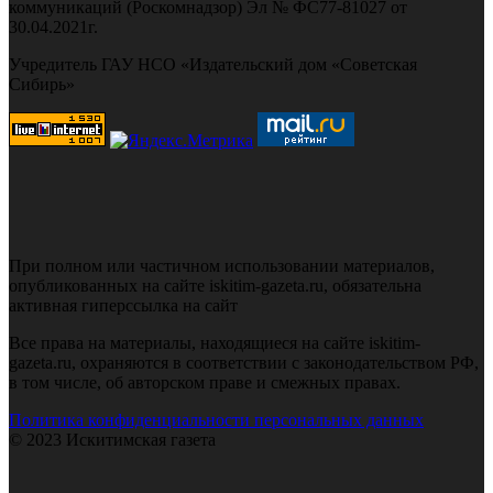
коммуникаций (Роскомнадзор) Эл № ФС77-81027 от
30.04.2021г.
Учредитель ГАУ НСО «Издательский дом «Советская
Сибирь»
При полном или частичном использовании материалов,
опубликованных на сайте iskitim-gazeta.ru, обязательна
активная гиперссылка на сайт
Все права на материалы, находящиеся на сайте iskitim-
gazeta.ru, охраняются в соответствии с законодательством РФ,
в том числе, об авторском праве и смежных правах.
Политика конфиденциальности персональных данных
© 2023 Искитимская газета