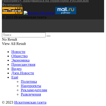
«Интернет», находящихся на территории Российской
Федерации).
© 2023 Искитимская газета
No Result
View All Result
Новости
Общество
Экономика
Происшествия
Видео
Дзен.Новости
Ещё
Политика
Нацпроекты
Рекламодателям
Развлечения
© 2023
Искитимская газета