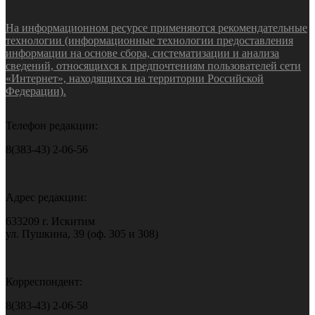
На информационном ресурсе применяются рекомендательные
технологии (информационные технологии предоставления
информации на основе сбора, систематизации и анализа
сведений, относящихся к предпочтениям пользователей сети
«Интернет», находящихся на территории Российской
Федерации).
Телефон редакции:
8(383-43) 2-06-56
Адрес редакции:
633209 г. Искитим
ул. Пушкина, 39 (оф. 305 и 308)
Корреспондент:
8(383-43) 2-06-58