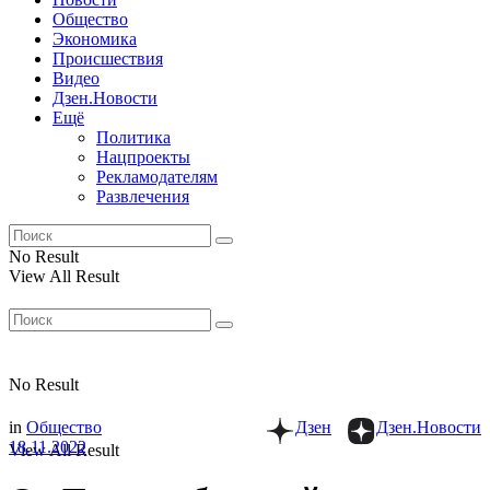
Общество
Экономика
Происшествия
Видео
Дзен.Новости
Ещё
Политика
Нацпроекты
Рекламодателям
Развлечения
No Result
View All Result
No Result
in
Общество
Дзен
Дзен.Новости
18.11.2022
View All Result