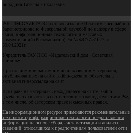
Бородина Татьяна Николаевна
ISKITIM-GAZETA.RU сетевое издание Искитимского района.
Зарегистрировано Федеральной службой по надзору в сфере
связи, информационных технологий и массовых
коммуникаций (Роскомнадзор) Эл № ФС77-81027 от
30.04.2021г.
Учредитель ГАУ НСО «Издательский дом «Советская
Сибирь»
При полном или частичном использовании материалов,
опубликованных на сайте iskitim-gazeta.ru, обязательна
активная гиперссылка на сайт
Все права на материалы, находящиеся на сайте iskitim-
gazeta.ru, охраняются в соответствии с законодательством РФ,
в том числе, об авторском праве и смежных правах.
На информационном ресурсе применяются рекомендательные
технологии (информационные технологии предоставления
информации на основе сбора, систематизации и анализа
сведений, относящихся к предпочтениям пользователей сети