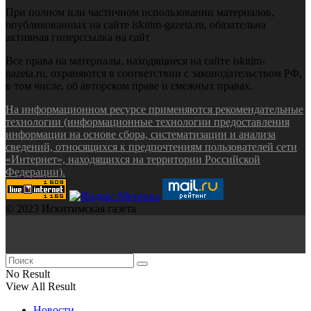
При полном или частичном использовании материалов,
опубликованных на сайте iskitim-gazeta.ru, обязательна
активная гиперссылка на сайт
Все права на материалы, находящиеся на сайте iskitim-
gazeta.ru, охраняются в соответствии с законодательством РФ,
в том числе, об авторском праве и смежных правах.
На информационном ресурсе применяются рекомендательные
технологии (информационные технологии предоставления
информации на основе сбора, систематизации и анализа
сведений, относящихся к предпочтениям пользователей сети
«Интернет», находящихся на территории Российской
Федерации).
© 2023 Искитимская газета
No Result
View All Result
Новости