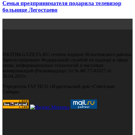
Семья предпринимателя подарила телевизор
больнице Легостаево
ISKITIM-GAZETA.RU сетевое издание Искитимского района.
Зарегистрировано Федеральной службой по надзору в сфере
связи, информационных технологий и массовых
коммуникаций (Роскомнадзор) Эл № ФС77-81027 от
30.04.2021г.
Учредитель ГАУ НСО «Издательский дом «Советская
Сибирь»