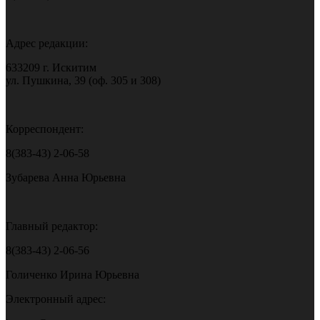
Адрес редакции:
633209 г. Искитим
ул. Пушкина, 39 (оф. 305 и 308)
Корреспондент:
8(383-43) 2-06-58
Зубарева Анна Юрьевна
Главный редактор:
8(383-43) 2-06-56
Голиченко Ирина Юрьевна
Электронный адрес: