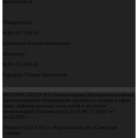
igazeta@ngs.ru
Обозреватель:
8(383-43) 2-06-56
Кривякина Наталья Николаевна
Менеджер:
8(383-43) 2-06-41
Бородина Татьяна Николаевна
ISKITIM-GAZETA.RU сетевое издание Искитимского района.
Зарегистрировано Федеральной службой по надзору в сфере
связи, информационных технологий и массовых
коммуникаций (Роскомнадзор) Эл № ФС77-81027 от
30.04.2021г.
Учредитель ГАУ НСО «Издательский дом «Советская
Сибирь»