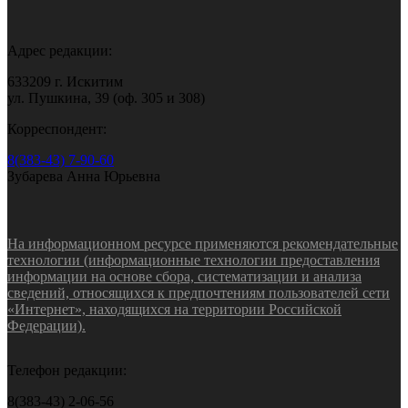
Адрес редакции:
633209 г. Искитим
ул. Пушкина, 39 (оф. 305 и 308)
Корреспондент:
8(383-43) 7-90-60
Зубарева Анна Юрьевна
На информационном ресурсе применяются рекомендательные
технологии (информационные технологии предоставления
информации на основе сбора, систематизации и анализа
сведений, относящихся к предпочтениям пользователей сети
«Интернет», находящихся на территории Российской
Федерации).
Телефон редакции:
8(383-43) 2-06-56