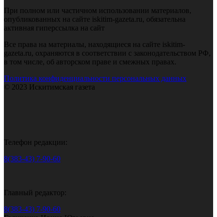
При полном или частичном использовании материалов,
опубликованных на сайте iskitim-gazeta.ru, обязательна
активная гиперссылка на сайт
Все права на материалы, находящиеся на сайте iskitim-
gazeta.ru, охраняются в соответствии с законодательством РФ,
в том числе, об авторском праве и смежных правах.
Политика конфиденциальности персональных данных
© 2023 Искитимская газета
Телефон редакции:
8(383-43) 7-90-60
Главный редактор:
8(383-43) 7-90-60