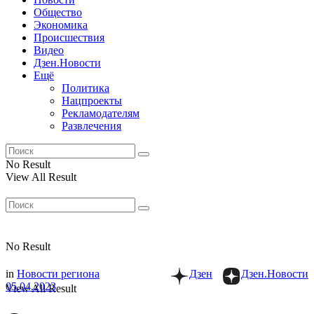
Общество
Экономика
Происшествия
Видео
Дзен.Новости
Ещё
Политика
Нацпроекты
Рекламодателям
Развлечения
No Result
View All Result
No Result
in
Новости региона
Дзен
Дзен.Новости
05.04.2023
View All Result