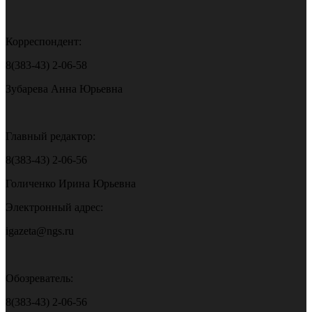
Корреспондент:
8(383-43) 2-06-58
Зубарева Анна Юрьевна
Главный редактор:
8(383-43) 2-06-56
Голиченко Ирина Юрьевна
Электронный адрес:
igazeta@ngs.ru
Обозреватель:
8(383-43) 2-06-56