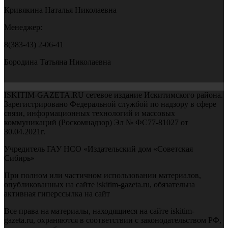
Кривякина Наталья Николаевна
Менеджер:
8(383-43) 2-06-41
Бородина Татьяна Николаевна
ISKITIM-GAZETA.RU сетевое издание Искитимского района.
Зарегистрировано Федеральной службой по надзору в сфере
связи, информационных технологий и массовых
коммуникаций (Роскомнадзор) Эл № ФС77-81027 от
30.04.2021г.
Учредитель ГАУ НСО «Издательский дом «Советская
Сибирь»
При полном или частичном использовании материалов,
опубликованных на сайте iskitim-gazeta.ru, обязательна
активная гиперссылка на сайт
Все права на материалы, находящиеся на сайте iskitim-
gazeta.ru, охраняются в соответствии с законодательством РФ,