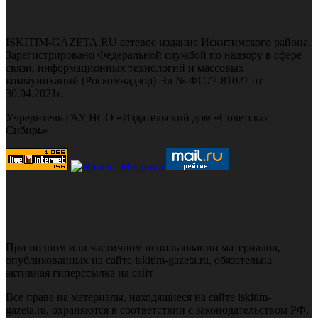
ISKITIM-GAZETA.RU сетевое издание Искитимского района.
Зарегистрировано Федеральной службой по надзору в сфере
связи, информационных технологий и массовых
коммуникаций (Роскомнадзор) Эл № ФС77-81027 от
30.04.2021г.
Учредитель ГАУ НСО «Издательский дом «Советская
Сибирь»
При полном или частичном использовании материалов,
опубликованных на сайте iskitim-gazeta.ru, обязательна
активная гиперссылка на сайт
Все права на материалы, находящиеся на сайте iskitim-
gazeta.ru, охраняются в соответствии с законодательством РФ,