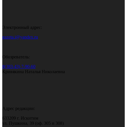
Электронный адрес:
gazeta.i@yandex.ru
Обозреватель:
8(383-43) 7-90-60
Кривякина Наталья Николаевна
Адрес редакции:
633209 г. Искитим
ул. Пушкина, 39 (оф. 305 и 308)