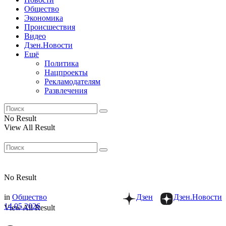
Общество
Экономика
Происшествия
Видео
Дзен.Новости
Ещё
Политика
Нацпроекты
Рекламодателям
Развлечения
No Result
View All Result
No Result
in
Общество
Дзен
Дзен.Новости
14.05.2026
View All Result