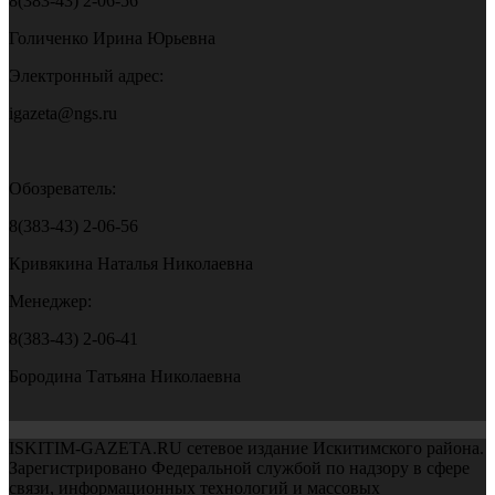
8(383-43) 2-06-56
Голиченко Ирина Юрьевна
Электронный адрес:
igazeta@ngs.ru
Обозреватель:
8(383-43) 2-06-56
Кривякина Наталья Николаевна
Менеджер:
8(383-43) 2-06-41
Бородина Татьяна Николаевна
ISKITIM-GAZETA.RU сетевое издание Искитимского района.
Зарегистрировано Федеральной службой по надзору в сфере
связи, информационных технологий и массовых