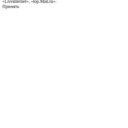
«Liveinternet», «top.Mail.ru».
Принять