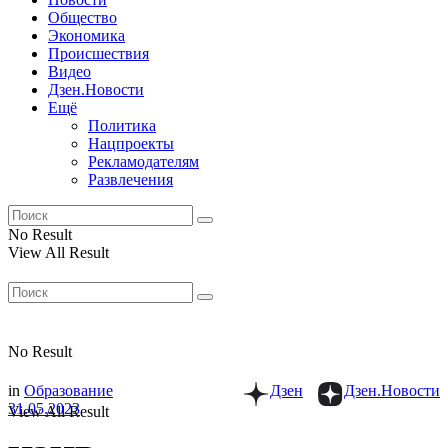
Общество
Экономика
Происшествия
Видео
Дзен.Новости
Ещё
Политика
Нацпроекты
Рекламодателям
Развлечения
No Result
View All Result
No Result
in
Образование
Дзен
Дзен.Новости
31.05.2023
View All Result