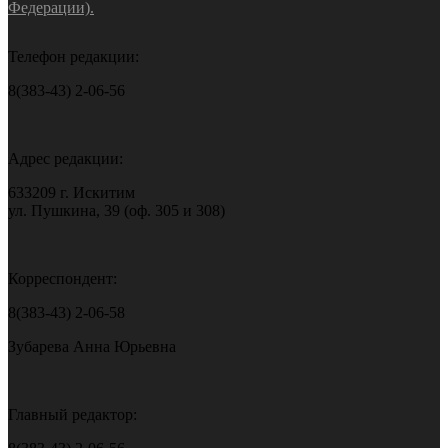
Федерации).
Телефон редакции:
8(383-43) 2-06-56
Адрес редакции:
633209 г. Искитим
ул. Пушкина, 39 (оф. 305 и 308)
Корреспондент:
8(383-43) 2-06-58
Зубарева Анна Юрьевна
Главный редактор: