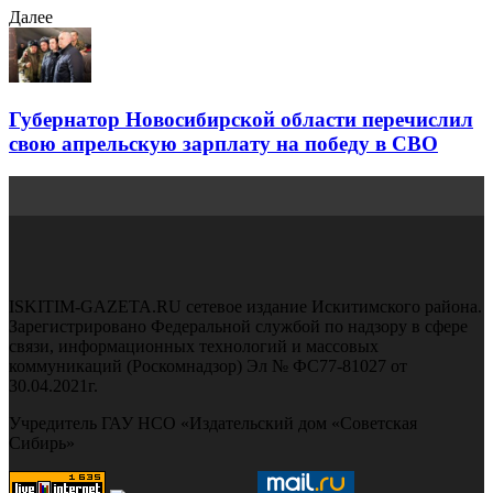
Далее
Губернатор Новосибирской области перечислил
свою апрельскую зарплату на победу в СВО
ISKITIM-GAZETA.RU сетевое издание Искитимского района.
Зарегистрировано Федеральной службой по надзору в сфере
связи, информационных технологий и массовых
коммуникаций (Роскомнадзор) Эл № ФС77-81027 от
30.04.2021г.
Учредитель ГАУ НСО «Издательский дом «Советская
Сибирь»