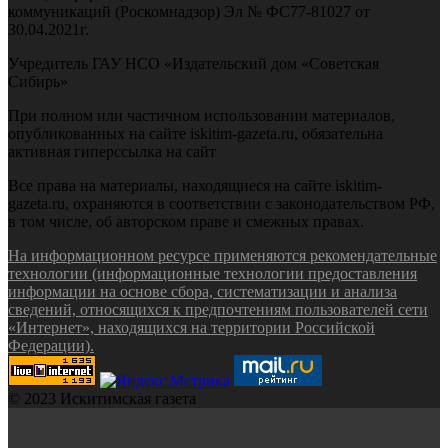
коммуникаций (Роскомнадзор) Эл № ФС77-81027 от
30.04.2021г.
Учредитель ГАУ НСО «Издательский дом «Советская
Сибирь»
При полном или частичном использовании материалов,
опубликованных на сайте iskitim-gazeta.ru, обязательна
активная гиперссылка на сайт
Все права на материалы, находящиеся на сайте iskitim-
gazeta.ru, охраняются в соответствии с законодательством РФ,
в том числе, об авторском праве и смежных правах.
На информационном ресурсе применяются рекомендательные
технологии (информационные технологии предоставления
информации на основе сбора, систематизации и анализа
сведений, относящихся к предпочтениям пользователей сети
«Интернет», находящихся на территории Российской
Федерации).
© 2023 Искитимская газета