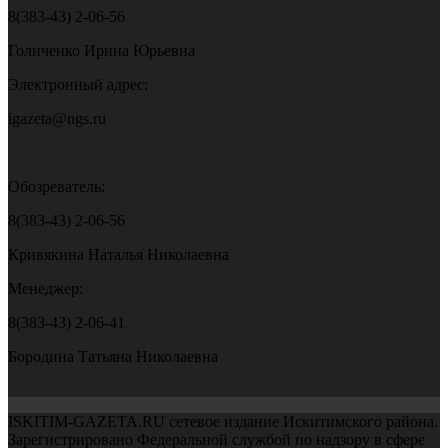
8(383-43) 2-06-56
Голиченко Ирина Юрьевна
Электронный адрес:
igazeta@ngs.ru
Обозреватель:
8(383-43) 2-06-56
Кривякина Наталья Николаевна
Менеджер:
8(383-43) 2-06-41
Бородина Татьяна Николаевна
ISKITIM-GAZETA.RU сетевое издание Искитимского района.
Зарегистрировано Федеральной службой по надзору в сфере