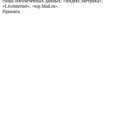
сбора обезличенных данных: «Яндекс.Метрика»,
«Liveinternet», «top.Mail.ru».
Принять