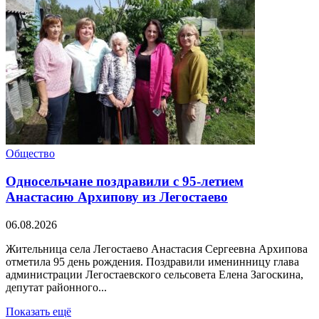
Общество
Односельчане поздравили с 95-летием
Анастасию Архипову из Легостаево
06.08.2026
Жительница села Легостаево Анастасия Сергеевна Архипова
отметила 95 день рождения. Поздравили именинницу глава
администрации Легостаевского сельсовета Елена Загоскина,
депутат районного...
Показать ещё