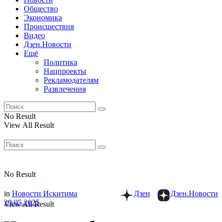
Общество
Экономика
Происшествия
Видео
Дзен.Новости
Ещё
Политика
Нацпроекты
Рекламодателям
Развлечения
No Result
View All Result
No Result
in
Новости Искитима
Дзен
Дзен.Новости
29.05.2025
View All Result