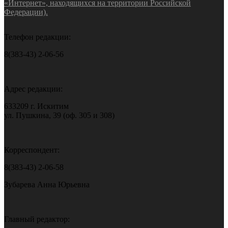
«Интернет», находящихся на территории Российской
Федерации).
Телефон редакции:
8(383-43) 2-06-56
Адрес редакции:
633209 г. Искитим
ул. Пушкина, 39 (оф. 305 и 308)
Корреспондент:
8(383-43) 2-06-58
Зубарева Анна Юрьевна
Главный редактор: