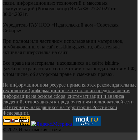
связи, информационных технологий и массовых
коммуникаций (Роскомнадзор) Эл № ФС77-81027 от
30.04.2021г.
Учредитель ГАУ НСО «Издательский дом «Советская
Сибирь»
При полном или частичном использовании материалов,
опубликованных на сайте iskitim-gazeta.ru, обязательна
активная гиперссылка на сайт
Все права на материалы, находящиеся на сайте iskitim-
gazeta.ru, охраняются в соответствии с законодательством РФ,
в том числе, об авторском праве и смежных правах.
На информационном ресурсе применяются рекомендательные
технологии (информационные технологии предоставления
информации на основе сбора, систематизации и анализа
сведений, относящихся к предпочтениям пользователей сети
«Интернет», находящихся на территории Российской
Федерации).
© 2023 Искитимская газета