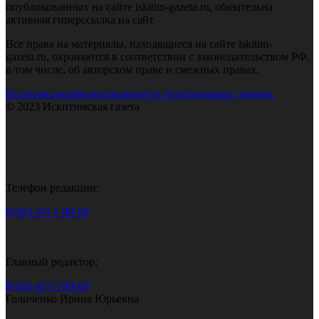
опубликованных на сайте iskitim-gazeta.ru, обязательна
активная гиперссылка на сайт
Все права на материалы, находящиеся на сайте iskitim-
gazeta.ru, охраняются в соответствии с законодательством РФ,
в том числе, об авторском праве и смежных правах.
Политика конфиденциальности персональных данных
© 2023 Искитимская газета
Телефон редакции:
8(383-43) 7-90-60
Главный редактор:
8(383-43) 7-90-60
Голиченко Ирина Юрьевна