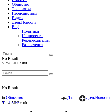
Общество
Экономика
Происшествия
Видео
Дзен.Новости
Ещё
Политика
Нацпроекты
Рекламодателям
Развлечения
No Result
View All Result
No Result
in
Общество
Дзен
Дзен.Новости
01.11.2022
View All Result