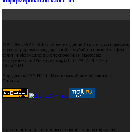
информированию клиентов
ISKITIM-GAZETA.RU сетевое издание Искитимского района.
Зарегистрировано Федеральной службой по надзору в сфере
связи, информационных технологий и массовых
коммуникаций (Роскомнадзор) Эл № ФС77-81027 от
30.04.2021г.
Учредитель ГАУ НСО «Издательский дом «Советская
Сибирь»
При полном или частичном использовании материалов,