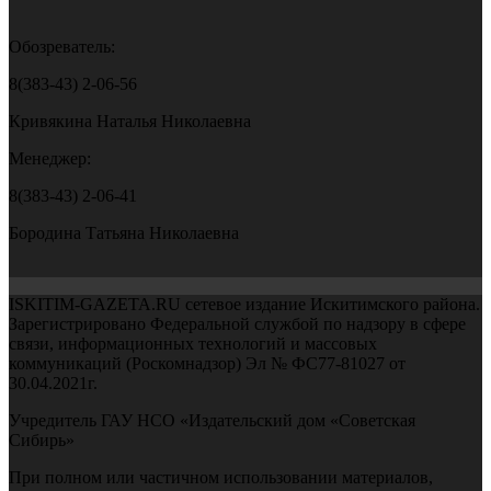
Обозреватель:
8(383-43) 2-06-56
Кривякина Наталья Николаевна
Менеджер:
8(383-43) 2-06-41
Бородина Татьяна Николаевна
ISKITIM-GAZETA.RU сетевое издание Искитимского района.
Зарегистрировано Федеральной службой по надзору в сфере
связи, информационных технологий и массовых
коммуникаций (Роскомнадзор) Эл № ФС77-81027 от
30.04.2021г.
Учредитель ГАУ НСО «Издательский дом «Советская
Сибирь»
При полном или частичном использовании материалов,