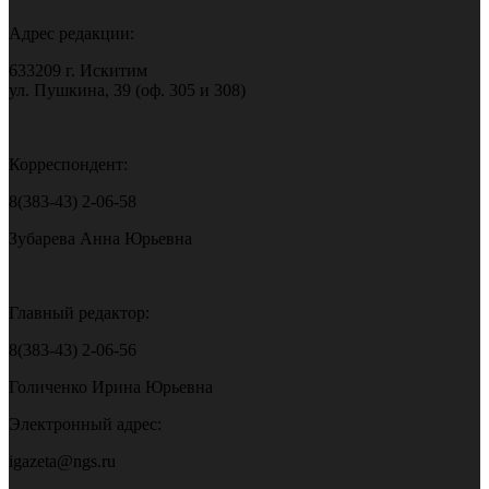
Адрес редакции:
633209 г. Искитим
ул. Пушкина, 39 (оф. 305 и 308)
Корреспондент:
8(383-43) 2-06-58
Зубарева Анна Юрьевна
Главный редактор:
8(383-43) 2-06-56
Голиченко Ирина Юрьевна
Электронный адрес:
igazeta@ngs.ru