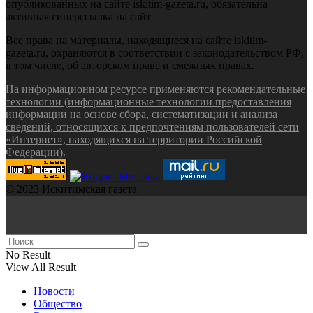
опубликованных на сайте iskitim-gazeta.ru, обязательна
активная гиперссылка на сайт
Все права на материалы, находящиеся на сайте iskitim-
gazeta.ru, охраняются в соответствии с законодательством РФ,
в том числе, об авторском праве и смежных правах.
На информационном ресурсе применяются рекомендательные
технологии (информационные технологии предоставления
информации на основе сбора, систематизации и анализа
сведений, относящихся к предпочтениям пользователей сети
«Интернет», находящихся на территории Российской
Федерации).
© 2023 Искитимская газета
No Result
View All Result
Новости
Общество