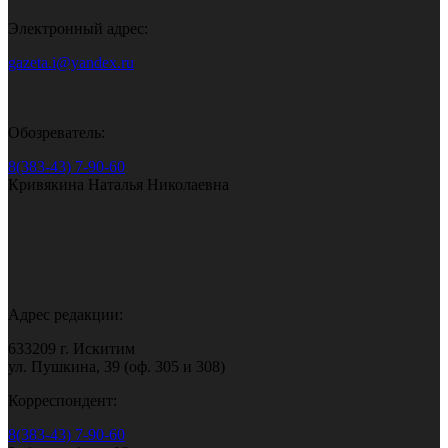
Электронный адрес:
gazeta.i@yandex.ru
Обозреватель:
8(383-43) 7-90-60
Кривякина Наталья Николаевна
Адрес редакции:
633209 г. Искитим
ул. Пушкина, 39 (оф. 305 и 308)
Корреспондент:
8(383-43) 7-90-60