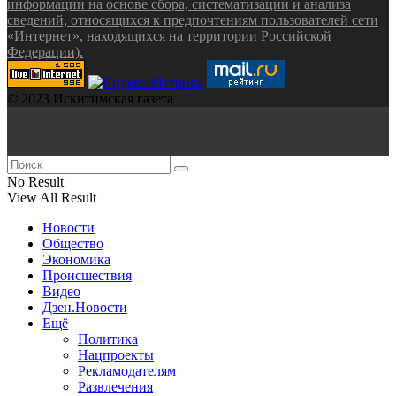
информации на основе сбора, систематизации и анализа
сведений, относящихся к предпочтениям пользователей сети
«Интернет», находящихся на территории Российской
Федерации).
© 2023 Искитимская газета
No Result
View All Result
Новости
Общество
Экономика
Происшествия
Видео
Дзен.Новости
Ещё
Политика
Нацпроекты
Рекламодателям
Развлечения