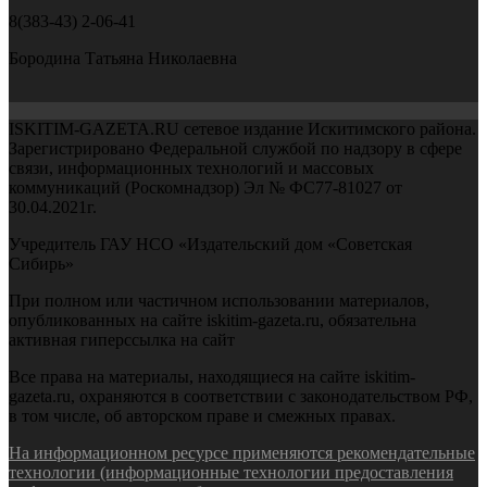
8(383-43) 2-06-41
Бородина Татьяна Николаевна
ISKITIM-GAZETA.RU сетевое издание Искитимского района.
Зарегистрировано Федеральной службой по надзору в сфере
связи, информационных технологий и массовых
коммуникаций (Роскомнадзор) Эл № ФС77-81027 от
30.04.2021г.
Учредитель ГАУ НСО «Издательский дом «Советская
Сибирь»
При полном или частичном использовании материалов,
опубликованных на сайте iskitim-gazeta.ru, обязательна
активная гиперссылка на сайт
Все права на материалы, находящиеся на сайте iskitim-
gazeta.ru, охраняются в соответствии с законодательством РФ,
в том числе, об авторском праве и смежных правах.
На информационном ресурсе применяются рекомендательные
технологии (информационные технологии предоставления