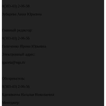
8(383-43) 2-06-58
Зубарева Анна Юрьевна
Главный редактор:
8(383-43) 2-06-56
Голиченко Ирина Юрьевна
Электронный адрес:
igazeta@ngs.ru
Обозреватель:
8(383-43) 2-06-56
Кривякина Наталья Николаевна
Менеджер: