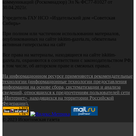
коммуникаций (Роскомнадзор) Эл № ФС77-81027 от
30.04.2021г.
Учредитель ГАУ НСО «Издательский дом «Советская
Сибирь»
При полном или частичном использовании материалов,
опубликованных на сайте iskitim-gazeta.ru, обязательна
активная гиперссылка на сайт
Все права на материалы, находящиеся на сайте iskitim-
gazeta.ru, охраняются в соответствии с законодательством РФ,
в том числе, об авторском праве и смежных правах.
На информационном ресурсе применяются рекомендательные
технологии (информационные технологии предоставления
информации на основе сбора, систематизации и анализа
сведений, относящихся к предпочтениям пользователей сети
«Интернет», находящихся на территории Российской
Федерации).
© 2023 Искитимская газета