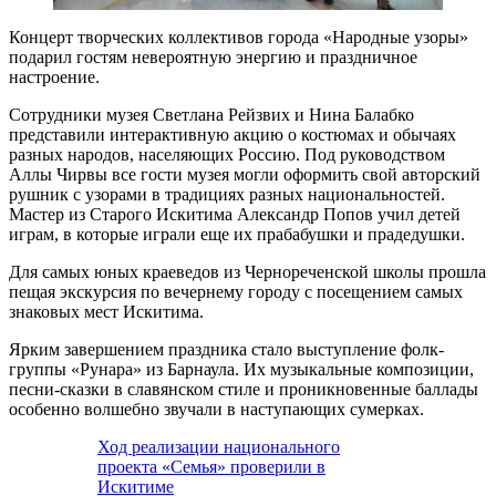
Концерт творческих коллективов города «Народные узоры»
подарил гостям невероятную энергию и праздничное
настроение.
Сотрудники музея Светлана Рейзвих и Нина Балабко
представили интерактивную акцию о костюмах и обычаях
разных народов, населяющих Россию. Под руководством
Аллы Чирвы все гости музея могли оформить свой авторский
рушник с узорами в традициях разных национальностей.
Мастер из Старого Искитима Александр Попов учил детей
играм, в которые играли еще их прабабушки и прадедушки.
Для самых юных краеведов из Чернореченской школы прошла
пещая экскурсия по вечернему городу с посещением самых
знаковых мест Искитима.
Ярким завершением праздника стало выступление фолк-
группы «Рунара» из Барнаула. Их музыкальные композиции,
песни-сказки в славянском стиле и проникновенные баллады
особенно волшебно звучали в наступающих сумерках.
Ход реализации национального
проекта «Семья» проверили в
Искитиме