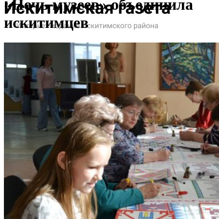
«Ночь музеев» объединила
искитимцев