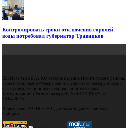
Контролировать сроки отключения горячей
воды потребовал губернатор Травников
ISKITIM-GAZETA.RU сетевое издание Искитимского района.
Зарегистрировано Федеральной службой по надзору в сфере
связи, информационных технологий и массовых
коммуникаций (Роскомнадзор) Эл № ФС77-81027 от
30.04.2021г.
Учредитель ГАУ НСО «Издательский дом «Советская
Сибирь»