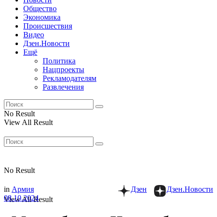
Общество
Экономика
Происшествия
Видео
Дзен.Новости
Ещё
Политика
Нацпроекты
Рекламодателям
Развлечения
No Result
View All Result
No Result
in
Армия
Дзен
Дзен.Новости
08.10.2024
View All Result