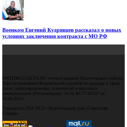
Военком Евгений Кудрявцев рассказал о новых
условиях заключения контракта с МО РФ
ISKITIM-GAZETA.RU сетевое издание Искитимского района.
Зарегистрировано Федеральной службой по надзору в сфере
связи, информационных технологий и массовых
коммуникаций (Роскомнадзор) Эл № ФС77-81027 от
30.04.2021г.
Учредитель ГАУ НСО «Издательский дом «Советская
Сибирь»