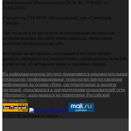
коммуникаций (Роскомнадзор) Эл № ФС77-81027 от
30.04.2021г.
Учредитель ГАУ НСО «Издательский дом «Советская
Сибирь»
При полном или частичном использовании материалов,
опубликованных на сайте iskitim-gazeta.ru, обязательна
активная гиперссылка на сайт
Все права на материалы, находящиеся на сайте iskitim-
gazeta.ru, охраняются в соответствии с законодательством РФ,
в том числе, об авторском праве и смежных правах.
На информационном ресурсе применяются рекомендательные
технологии (информационные технологии предоставления
информации на основе сбора, систематизации и анализа
сведений, относящихся к предпочтениям пользователей сети
«Интернет», находящихся на территории Российской
Федерации).
© 2023 Искитимская газета