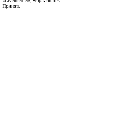
«Liveinternet», «top.Mail.ru».
Принять