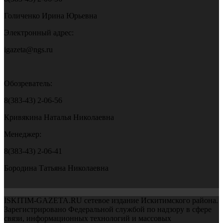
Голиченко Ирина Юрьевна
Электронный адрес:
igazeta@ngs.ru
Обозреватель:
8(383-43) 2-06-56
Кривякина Наталья Николаевна
Менеджер:
8(383-43) 2-06-41
Бородина Татьяна Николаевна
ISKITIM-GAZETA.RU сетевое издание Искитимского района.
Зарегистрировано Федеральной службой по надзору в сфере
связи, информационных технологий и массовых