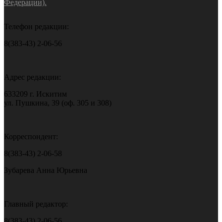
Федерации).
Телефон редакции:
8(383-43) 2-06-56
Адрес редакции:
633209 г. Искитим
ул. Пушкина, 39 (оф. 305 и 308)
Корреспондент:
8(383-43) 2-06-58
Зубарева Анна Юрьевна
Главный редактор:
8(383-43) 2-06-56