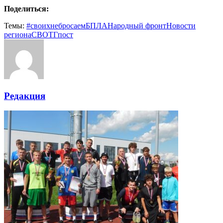
Поделиться:
Темы:
#своихнебросаем
БПЛА
Народный фронт
Новости
региона
СВО
ТГпост
Редакция