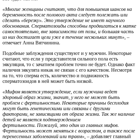
«Многие женщины считают, что д
ля
повышения шансов на
беременность
после полового акта следует полежать или
сделать «березку».
Это
утверждение не имеет научного
обоснования
.
Сперматозоиды способны продвигаться к матке
самостоятельно, вне зависимости от позы, и большая часть
из них достигает цели уже в течение нескольких минут
»,
–
отмечает Анна Вятчинина.
Подобные заблуждения существуют и у мужчин. Некоторые
считают, что если у представителя сильного пола есть
эякуляция, то с зачатием проблем точно не будет. Однако факт
наличия эякулята никак не связан с его качеством. Несмотря
на то, что сперма есть, количество и подвижность
сперматозоидов в ней может быть низкой.
«Мифом является утверждение, е
сли мужчина ведет
здоровый образ жизни, значит, у него не может быть
п
роблем с фертильностью. Н
екоторые причины бесплодия
могут быть генетическими или связаны с другими
факторами, не зависящими от образа жизни.
Так же наличие
детей не является подтверждением
фертильности.
Пожалуй,
это
один из главных мифов.
Фертильность может меняться с возрастом, а также после
перенесенных заболеваний или травм
»,
– добавляет главный