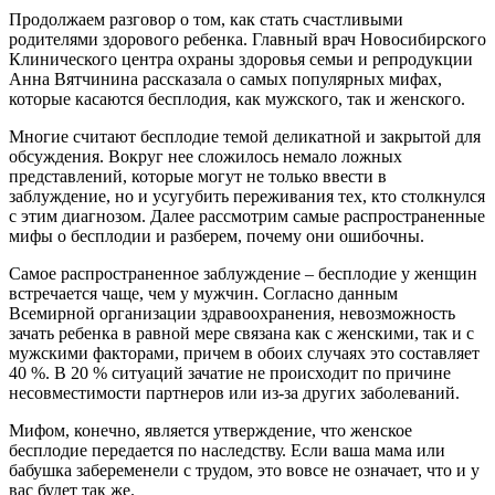
Продолжаем разговор о том, как стать счастливыми
родителями здорового ребенка. Главный врач Новосибирского
Клинического центра охраны здоровья семьи и репродукции
Анна Вятчинина рассказала о самых популярных мифах,
которые касаются бесплодия, как мужского, так и женского.
Многие считают бесплодие темой деликатной и закрытой для
обсуждения. Вокруг нее сложилось немало ложных
представлений, которые могут не только ввести в
заблуждение, но и усугубить переживания тех, кто столкнулся
с этим диагнозом. Далее рассмотрим самые распространенные
мифы о бесплодии и разберем, почему они ошибочны.
Самое распространенное заблуждение – бесплодие у женщин
встречается чаще, чем у мужчин. Согласно данным
Всемирной организации здравоохранения, невозможность
зачать ребенка в равной мере связана как с женскими, так и с
мужскими факторами, причем в обоих случаях это составляет
40 %. В 20 % ситуаций зачатие не происходит по причине
несовместимости партнеров или из-за других заболеваний.
Мифом, конечно, является утверждение, что женское
бесплодие передается по наследству. Если ваша мама или
бабушка забеременели с трудом, это вовсе не означает, что и у
вас будет так же.