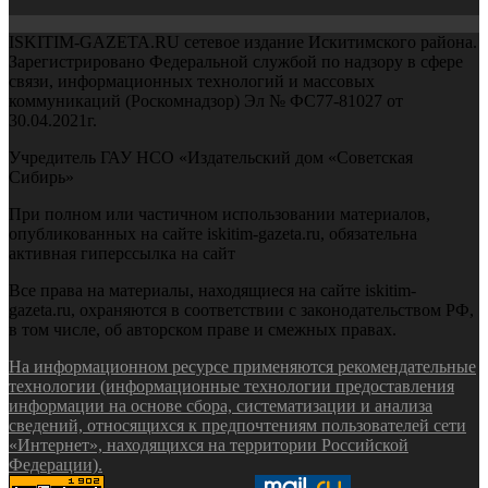
ISKITIM-GAZETA.RU сетевое издание Искитимского района.
Зарегистрировано Федеральной службой по надзору в сфере
связи, информационных технологий и массовых
коммуникаций (Роскомнадзор) Эл № ФС77-81027 от
30.04.2021г.
Учредитель ГАУ НСО «Издательский дом «Советская
Сибирь»
При полном или частичном использовании материалов,
опубликованных на сайте iskitim-gazeta.ru, обязательна
активная гиперссылка на сайт
Все права на материалы, находящиеся на сайте iskitim-
gazeta.ru, охраняются в соответствии с законодательством РФ,
в том числе, об авторском праве и смежных правах.
На информационном ресурсе применяются рекомендательные
технологии (информационные технологии предоставления
информации на основе сбора, систематизации и анализа
сведений, относящихся к предпочтениям пользователей сети
«Интернет», находящихся на территории Российской
Федерации).