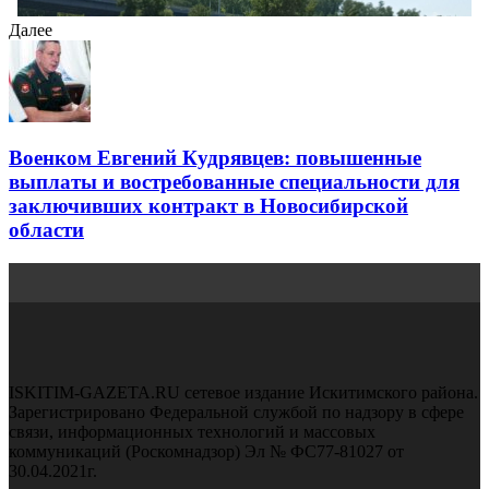
Далее
Военком Евгений Кудрявцев: повышенные
выплаты и востребованные специальности для
заключивших контракт в Новосибирской
области
ISKITIM-GAZETA.RU сетевое издание Искитимского района.
Зарегистрировано Федеральной службой по надзору в сфере
связи, информационных технологий и массовых
коммуникаций (Роскомнадзор) Эл № ФС77-81027 от
30.04.2021г.