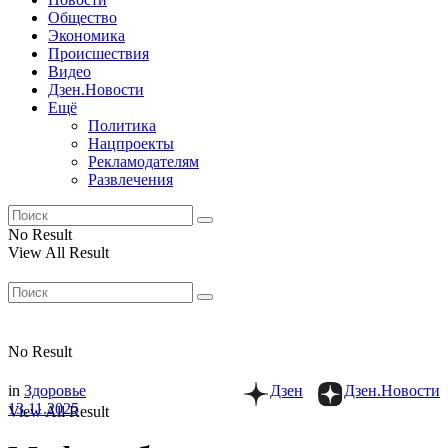
Общество
Экономика
Происшествия
Видео
Дзен.Новости
Ещё
Политика
Нацпроекты
Рекламодателям
Развлечения
No Result
View All Result
No Result
in
Здоровье
Дзен
Дзен.Новости
13.11.2025
View All Result