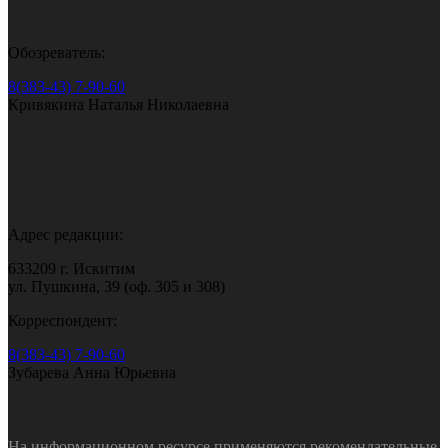
Обозреватель:
8(383-43) 7-90-60
Кривякина Наталья Николаевна
Адрес редакции:
633209 г. Искитим
ул. Пушкина, 39 (оф. 305 и 308)
Корреспондент:
8(383-43) 7-90-60
Зубарева Анна Юрьевна
На информационном ресурсе применяются рекомендательные