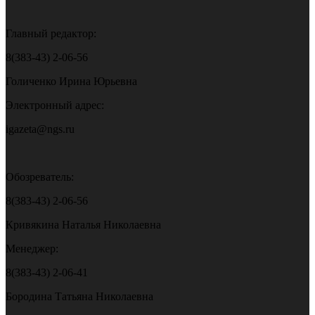
Главный редактор:
8(383-43) 2-06-56
Голиченко Ирина Юрьевна
Электронный адрес:
igazeta@ngs.ru
Обозреватель:
8(383-43) 2-06-56
Кривякина Наталья Николаевна
Менеджер:
8(383-43) 2-06-41
Бородина Татьяна Николаевна