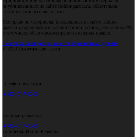
При полном или частичном использовании материалов,
опубликованных на сайте iskitim-gazeta.ru, обязательна
активная гиперссылка на сайт
Все права на материалы, находящиеся на сайте iskitim-
gazeta.ru, охраняются в соответствии с законодательством РФ,
в том числе, об авторском праве и смежных правах.
Политика конфиденциальности персональных данных
© 2023 Искитимская газета
Телефон редакции:
8(383-43) 7-90-60
Главный редактор:
8(383-43) 7-90-60
Голиченко Ирина Юрьевна