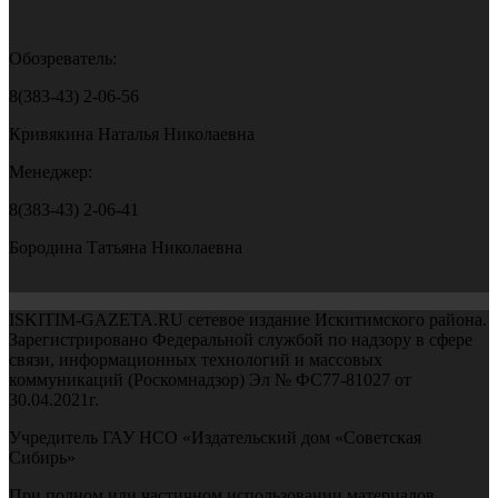
Обозреватель:
8(383-43) 2-06-56
Кривякина Наталья Николаевна
Менеджер:
8(383-43) 2-06-41
Бородина Татьяна Николаевна
ISKITIM-GAZETA.RU сетевое издание Искитимского района.
Зарегистрировано Федеральной службой по надзору в сфере
связи, информационных технологий и массовых
коммуникаций (Роскомнадзор) Эл № ФС77-81027 от
30.04.2021г.
Учредитель ГАУ НСО «Издательский дом «Советская
Сибирь»
При полном или частичном использовании материалов,