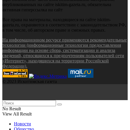
опубликованных на сайте iskitim-gazeta.ru, обязательна
активная гиперссылка на сайт
Все права на материалы, находящиеся на сайте iskitim-
gazeta.ru, охраняются в соответствии с законодательством РФ,
в том числе, об авторском праве и смежных правах.
На информационном ресурсе применяются рекомендательные
технологии (информационные технологии предоставления
информации на основе сбора, систематизации и анализа
сведений, относящихся к предпочтениям пользователей сети
«Интернет», находящихся на территории Российской
Федерации).
© 2023 Искитимская газета
No Result
View All Result
Новости
Общество