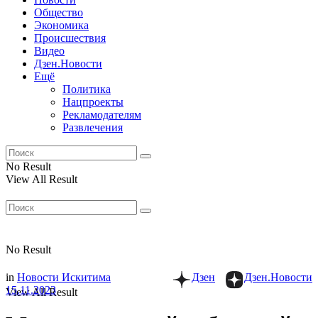
Общество
Экономика
Происшествия
Видео
Дзен.Новости
Ещё
Политика
Нацпроекты
Рекламодателям
Развлечения
No Result
View All Result
No Result
in
Новости Искитима
Дзен
Дзен.Новости
15.11.2023
View All Result