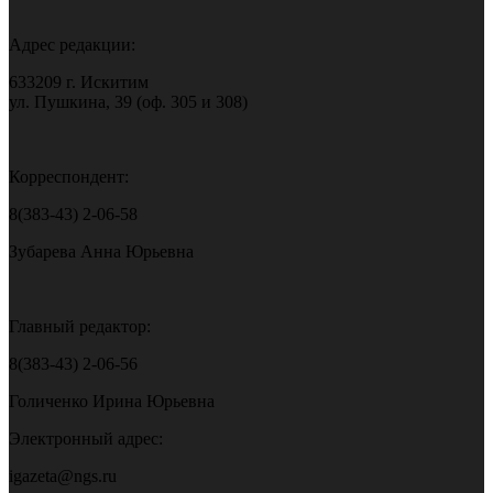
Адрес редакции:
633209 г. Искитим
ул. Пушкина, 39 (оф. 305 и 308)
Корреспондент:
8(383-43) 2-06-58
Зубарева Анна Юрьевна
Главный редактор:
8(383-43) 2-06-56
Голиченко Ирина Юрьевна
Электронный адрес:
igazeta@ngs.ru