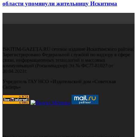
области упомянули жительницу Искитима
ISKITIM-GAZETA.RU сетевое издание Искитимского района.
Зарегистрировано Федеральной службой по надзору в сфере
связи, информационных технологий и массовых
коммуникаций (Роскомнадзор) Эл № ФС77-81027 от
30.04.2021г.
Учредитель ГАУ НСО «Издательский дом «Советская
Сибирь»