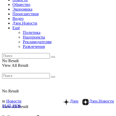
Общество
Экономика
Происшествия
Видео
Дзен.Новости
Ещё
Политика
Нацпроекты
Рекламодателям
Развлечения
No Result
View All Result
No Result
in
Новости
Дзен
Дзен.Новости
22.05.2026
View All Result