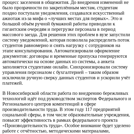
процесс заселения в общежития. До внедрения изменений не
было прозрачности по закреплённым местам, студентам
поздно поступали уведомления, создавался искусственный
ажиотаж из-за мифа о «лучших местах для первых». Это и
большой объём ручной бумажной работы приводили к
гигантским очередям и перегрузке персонала в период
массового заезда. Для решения этих проблем в вузе запустили
систему уведомлений, которая позволила распределить поток
студентов равномерно и снять нагрузку с сотрудников на
этапе консультирования. Автоматизировали оформление
документов: договоры и временные пропуска генерируются
автоматически на основе данных из системы, а анкета
заполняется студентами онлайн. Синхронизировали систему
управления персоналом с бухгалтерией – таким образом
исключили ручную сверку данных студентов и ускорили учёт
платежей.
В Новосибирской области работа по внедрению бережливых
технологий идёт под руководством экспертов Федерального и
Регионального центров компетенций в сфере
производительности труда. В этом году 117 предприятий
социальной сферы, в том числе образовательные учреждения,
повысят эффективность в рамках федерального проекта
«Производительность труда». Особое внимание будет уделено
работе с отчётностью, методическими материалами,