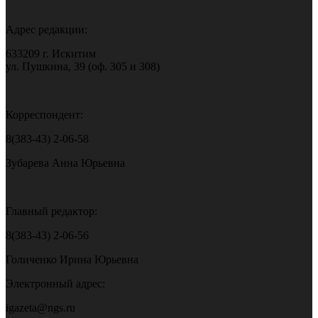
Адрес редакции:
633209 г. Искитим
ул. Пушкина, 39 (оф. 305 и 308)
Корреспондент:
8(383-43) 2-06-58
Зубарева Анна Юрьевна
Главный редактор:
8(383-43) 2-06-56
Голиченко Ирина Юрьевна
Электронный адрес:
igazeta@ngs.ru