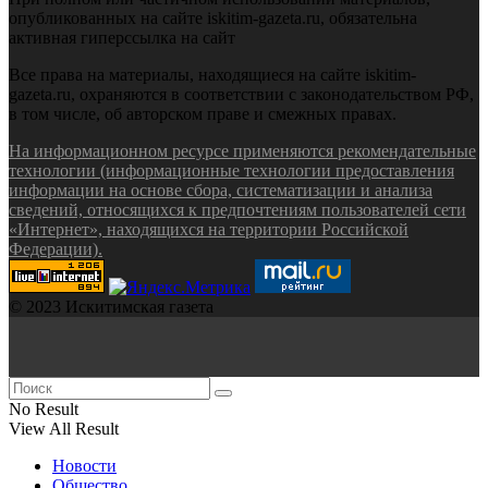
опубликованных на сайте iskitim-gazeta.ru, обязательна
активная гиперссылка на сайт
Все права на материалы, находящиеся на сайте iskitim-
gazeta.ru, охраняются в соответствии с законодательством РФ,
в том числе, об авторском праве и смежных правах.
На информационном ресурсе применяются рекомендательные
технологии (информационные технологии предоставления
информации на основе сбора, систематизации и анализа
сведений, относящихся к предпочтениям пользователей сети
«Интернет», находящихся на территории Российской
Федерации).
© 2023 Искитимская газета
No Result
View All Result
Новости
Общество