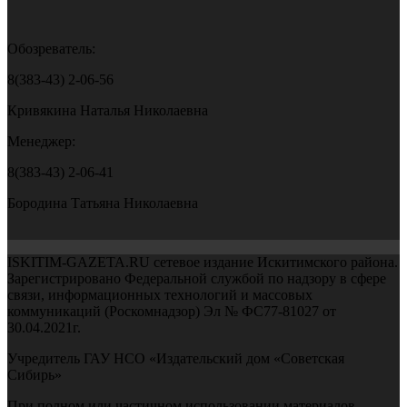
Обозреватель:
8(383-43) 2-06-56
Кривякина Наталья Николаевна
Менеджер:
8(383-43) 2-06-41
Бородина Татьяна Николаевна
ISKITIM-GAZETA.RU сетевое издание Искитимского района.
Зарегистрировано Федеральной службой по надзору в сфере
связи, информационных технологий и массовых
коммуникаций (Роскомнадзор) Эл № ФС77-81027 от
30.04.2021г.
Учредитель ГАУ НСО «Издательский дом «Советская
Сибирь»
При полном или частичном использовании материалов,