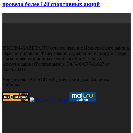
провела более 120 спортивных акций
ISKITIM-GAZETA.RU сетевое издание Искитимского района.
Зарегистрировано Федеральной службой по надзору в сфере
связи, информационных технологий и массовых
коммуникаций (Роскомнадзор) Эл № ФС77-81027 от
30.04.2021г.
Учредитель ГАУ НСО «Издательский дом «Советская
Сибирь»