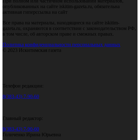
При полном или частичном использовании материалов,
опубликованных на сайте iskitim-gazeta.ru, обязательна
активная гиперссылка на сайт
Все права на материалы, находящиеся на сайте iskitim-
gazeta.ru, охраняются в соответствии с законодательством РФ,
в том числе, об авторском праве и смежных правах.
Политика конфиденциальности персональных данных
© 2023 Искитимская газета
Телефон редакции:
8(383-43) 7-90-60
Главный редактор:
8(383-43) 7-90-60
Голиченко Ирина Юрьевна