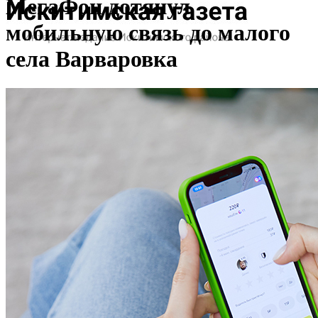
МегаФон дотянул
мобильную связь до малого
села Варваровка