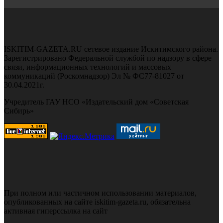
ISKITIM-GAZETA.RU сетевое издание Искитимского района.
Зарегистрировано Федеральной службой по надзору в сфере
связи, информационных технологий и массовых
коммуникаций (Роскомнадзор) Эл № ФС77-81027 от
30.04.2021г.
Учредитель ГАУ НСО «Издательский дом «Советская
Сибирь»
При полном или частичном использовании материалов,
опубликованных на сайте iskitim-gazeta.ru, обязательна
активная гиперссылка на сайт