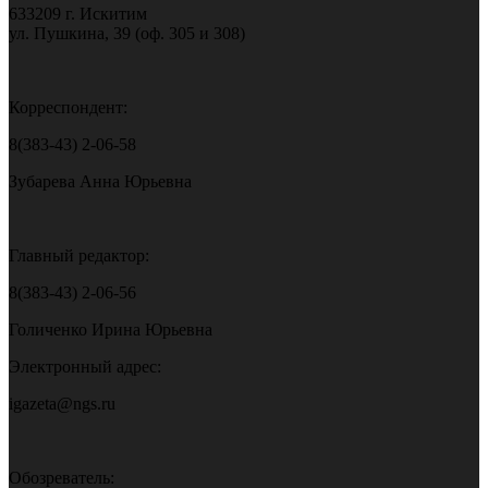
633209 г. Искитим
ул. Пушкина, 39 (оф. 305 и 308)
Корреспондент:
8(383-43) 2-06-58
Зубарева Анна Юрьевна
Главный редактор:
8(383-43) 2-06-56
Голиченко Ирина Юрьевна
Электронный адрес:
igazeta@ngs.ru
Обозреватель: