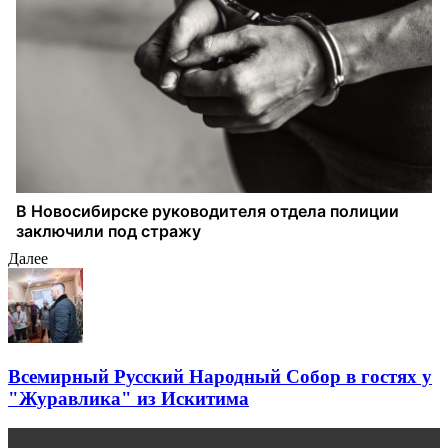
Далее
Всемирный Русский Народный Собор в гостях у
"Журавлика" из Искитима