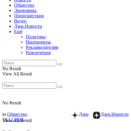
Общество
Экономика
Происшествия
Видео
Дзен.Новости
Ещё
Политика
Нацпроекты
Рекламодателям
Развлечения
No Result
View All Result
No Result
in
Общество
Дзен
Дзен.Новости
18.12.2024
View All Result