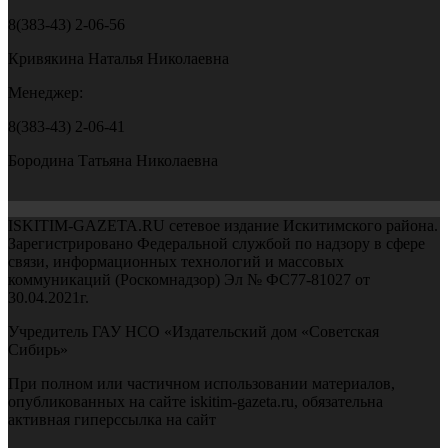
8(383-43) 2-06-56
Кривякина Наталья Николаевна
Менеджер:
8(383-43) 2-06-41
Бородина Татьяна Николаевна
ISKITIM-GAZETA.RU сетевое издание Искитимского района.
Зарегистрировано Федеральной службой по надзору в сфере
связи, информационных технологий и массовых
коммуникаций (Роскомнадзор) Эл № ФС77-81027 от
30.04.2021г.
Учредитель ГАУ НСО «Издательский дом «Советская
Сибирь»
При полном или частичном использовании материалов,
опубликованных на сайте iskitim-gazeta.ru, обязательна
активная гиперссылка на сайт