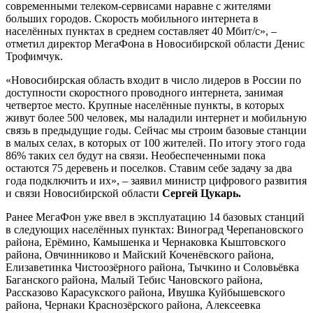
современными телеком-сервисами наравне с жителями
больших городов. Скорость мобильного интернета в
населённых пунктах в среднем составляет 40 Мбит/с», –
отметил директор МегаФона в Новосибирской области Денис
Трофимчук.
«Новосибирская область входит в число лидеров в России по
доступности скоростного проводного интернета, занимая
четвертое место. Крупные населённые пункты, в которых
живут более 500 человек, мы наладили интернет и мобильную
связь в предыдущие годы. Сейчас мы строим базовые станции
в малых селах, в которых от 100 жителей. По итогу этого года
86% таких сел будут на связи. Необеспеченными пока
остаются 75 деревень и поселков. Ставим себе задачу за два
года подключить и их», – заявил министр цифрового развития
и связи Новосибирской области
Сергей Цукарь.
Ранее МегаФон уже ввел в эксплуатацию 14 базовых станций
в следующих населённых пунктах: Виноград Черепановского
района, Ерёмино, Камышенка и Чернаковка Кыштовского
района, Овчинниково и Майский Коченёвского района,
Елизаветинка Чистоозёрного района, Тычкино и Соловьёвка
Баганского района, Малый Тебис Чановского района,
Рассказово Карасукского района, Ивушка Куйбышевского
района, Чернаки Краснозёрского района, Алексеевка