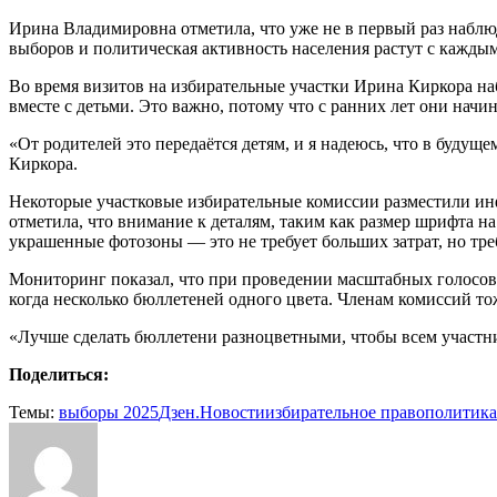
Ирина Владимировна отметила, что уже не в первый раз наблюд
выборов и политическая активность населения растут с каждым
Во время визитов на избирательные участки Ирина Киркора на
вместе с детьми. Это важно, потому что с ранних лет они нач
«От родителей это передаётся детям, и я надеюсь, что в будущ
Киркора.
Некоторые участковые избирательные комиссии разместили инф
отметила, что внимание к деталям, таким как размер шрифта 
украшенные фотозоны — это не требует больших затрат, но тр
Мониторинг показал, что при проведении масштабных голосова
когда несколько бюллетеней одного цвета. Членам комиссий то
«Лучше сделать бюллетени разноцветными, чтобы всем участ
Поделиться:
Темы:
выборы 2025
Дзен.Новости
избирательное право
политика