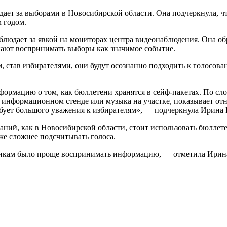
ает за выборами в Новосибирской области. Она подчеркнула, что
 годом.
блюдает за явкой на мониторах центра видеонаблюдения. Она об
инают воспринимать выборы как значимое событие.
ем, став избирателями, они будут осознанно подходить к голосо
ормацию о том, как бюллетени хранятся в сейф-пакетах. По сл
на информационном стенде или музыка на участке, показывает о
ебует большого уважения к избирателям», — подчеркнула Ирина
ний, как в Новосибирской области, стоит использовать бюллете
же сложнее подсчитывать голоса.
никам было проще воспринимать информацию, — отметила Ирина