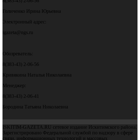
8(383-43) 2-06-56
Голиченко Ирина Юрьевна
Электронный адрес:
igazeta@ngs.ru
Обозреватель:
8(383-43) 2-06-56
Кривякина Наталья Николаевна
Менеджер:
8(383-43) 2-06-41
Бородина Татьяна Николаевна
ISKITIM-GAZETA.RU сетевое издание Искитимского района.
Зарегистрировано Федеральной службой по надзору в сфере
связи, информационных технологий и массовых