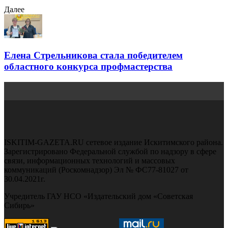
Далее
Елена Стрельникова стала победителем
областного конкурса профмастерства
ISKITIM-GAZETA.RU сетевое издание Искитимского района.
Зарегистрировано Федеральной службой по надзору в сфере
связи, информационных технологий и массовых
коммуникаций (Роскомнадзор) Эл № ФС77-81027 от
30.04.2021г.
Учредитель ГАУ НСО «Издательский дом «Советская
Сибирь»