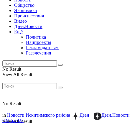
Общество
Экономика
Происшествия
Видео
Дзен.Новости
Ещё
Политика
Нацпроекты
Рекламодателям
Развлечения
No Result
View All Result
No Result
in
Новости Искитимского района
Дзен
Дзен.Новости
02.06.2023
View All Result