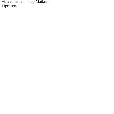
«Liveinternet», «top.Mail.ru».
Принять