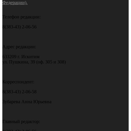
Федерации).
Телефон редакции:
8(383-43) 2-06-56
Адрес редакции:
633209 г. Искитим
ул. Пушкина, 39 (оф. 305 и 308)
Корреспондент:
8(383-43) 2-06-58
Зубарева Анна Юрьевна
Главный редактор: