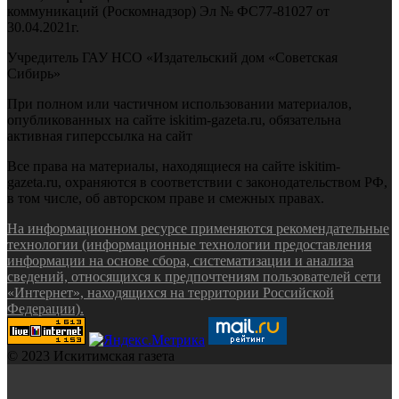
коммуникаций (Роскомнадзор) Эл № ФС77-81027 от
30.04.2021г.
Учредитель ГАУ НСО «Издательский дом «Советская
Сибирь»
При полном или частичном использовании материалов,
опубликованных на сайте iskitim-gazeta.ru, обязательна
активная гиперссылка на сайт
Все права на материалы, находящиеся на сайте iskitim-
gazeta.ru, охраняются в соответствии с законодательством РФ,
в том числе, об авторском праве и смежных правах.
На информационном ресурсе применяются рекомендательные
технологии (информационные технологии предоставления
информации на основе сбора, систематизации и анализа
сведений, относящихся к предпочтениям пользователей сети
«Интернет», находящихся на территории Российской
Федерации).
© 2023 Искитимская газета