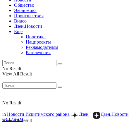
Общество
Экономика
Происшествия
Видео
Дзен.Новости
Ещё
Политика
Нацпроекты
Рекламодателям
Развлечения
No Result
View All Result
No Result
in
Новости Искитимского района
Дзен
Дзен.Новости
03.12.2024
View All Result