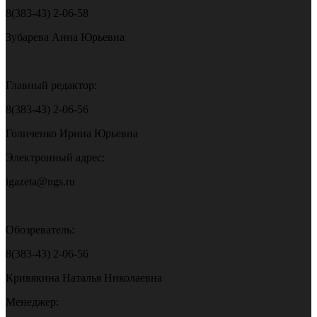
8(383-43) 2-06-58
Зубарева Анна Юрьевна
Главный редактор:
8(383-43) 2-06-56
Голиченко Ирина Юрьевна
Электронный адрес:
igazeta@ngs.ru
Обозреватель:
8(383-43) 2-06-56
Кривякина Наталья Николаевна
Менеджер: