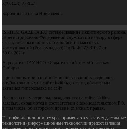
8(383-43) 2-06-41
Бородина Татьяна Николаевна
ISKITIM-GAZETA.RU сетевое издание Искитимского района.
Зарегистрировано Федеральной службой по надзору в сфере
связи, информационных технологий и массовых
коммуникаций (Роскомнадзор) Эл № ФС77-81027 от
30.04.2021г.
Учредитель ГАУ НСО «Издательский дом «Советская
Сибирь»
При полном или частичном использовании материалов,
опубликованных на сайте iskitim-gazeta.ru, обязательна
активная гиперссылка на сайт
Все права на материалы, находящиеся на сайте iskitim-
gazeta.ru, охраняются в соответствии с законодательством РФ,
в том числе, об авторском праве и смежных правах.
На информационном ресурсе применяются рекомендательные
технологии (информационные технологии предоставления
информации на основе сбора, систематизации и анализа