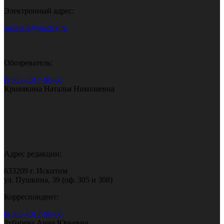
Электронный адрес:
gazeta.i@yandex.ru
Обозреватель:
8(383-43) 7-90-60
Кривякина Наталья Николаевна
Адрес редакции:
633209 г. Искитим
ул. Пушкина, 39 (оф. 305 и 308)
Корреспондент:
8(383-43) 7-90-60
Зубарева Анна Юрьевна