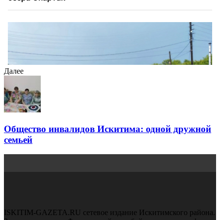
Далее
Общество инвалидов Искитима: одной дружной
семьей
ISKITIM-GAZETA.RU сетевое издание Искитимского района.