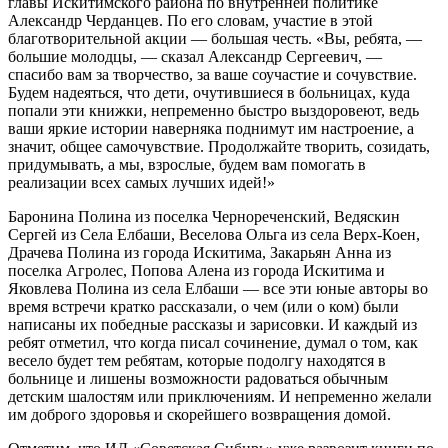
главы Искитимского района по внутренней политике
Александр Черданцев. По его словам, участие в этой
благотворительной акции — большая честь. «Вы, ребята, —
большие молодцы, — сказал Александр Сергеевич, —
спасибо вам за творчество, за ваше соучастие и сочувствие.
Будем надеяться, что дети, очутившиеся в больницах, куда
попали эти книжки, непременно быстро выздоровеют, ведь
ваши яркие истории наверняка поднимут им настроение, а
значит, общее самочувствие. Продолжайте творить, созидать,
придумывать, а мы, взрослые, будем вам помогать в
реализации всех самых лучших идей!»
Баронина Полина из поселка Чернореченский, Ведяскин
Сергей из Села Елбаши, Веселова Ольга из села Верх-Коен,
Драчева Полина из города Искитима, Закарьян Анна из
поселка Агролес, Попова Алена из города Искитима и
Яковлева Полина из села Елбаши — все эти юные авторы во
время встречи кратко рассказали, о чем (или о ком) были
написаны их победные рассказы и зарисовки. И каждый из
ребят отметил, что когда писал сочинение, думал о том, как
весело будет тем ребятам, которые подолгу находятся в
больнице и лишены возможности радоваться обычным
детским шалостям или приключениям. И непременно желали
им доброго здоровья и скорейшего возвращения домой.