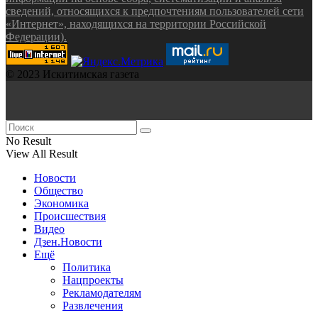
сведений, относящихся к предпочтениям пользователей сети
«Интернет», находящихся на территории Российской
Федерации).
© 2023 Искитимская газета
No Result
View All Result
Новости
Общество
Экономика
Происшествия
Видео
Дзен.Новости
Ещё
Политика
Нацпроекты
Рекламодателям
Развлечения