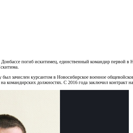
а Донбассе погиб искитимец, единственный командир первой в Н
Искитима.
у был зачислен курсантом в Новосибирское военное общевойско
 на командирских должностях. С 2016 года заключил контракт н