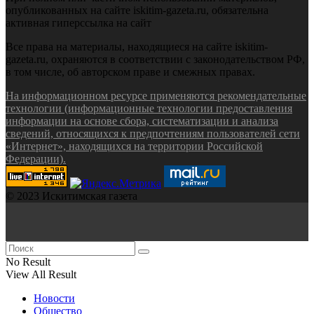
опубликованных на сайте iskitim-gazeta.ru, обязательна
активная гиперссылка на сайт
Все права на материалы, находящиеся на сайте iskitim-
gazeta.ru, охраняются в соответствии с законодательством РФ,
в том числе, об авторском праве и смежных правах.
На информационном ресурсе применяются рекомендательные
технологии (информационные технологии предоставления
информации на основе сбора, систематизации и анализа
сведений, относящихся к предпочтениям пользователей сети
«Интернет», находящихся на территории Российской
Федерации).
© 2023 Искитимская газета
No Result
View All Result
Новости
Общество