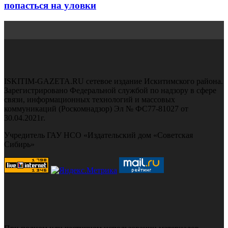
попасться на уловки
ISKITIM-GAZETA.RU сетевое издание Искитимского района.
Зарегистрировано Федеральной службой по надзору в сфере
связи, информационных технологий и массовых
коммуникаций (Роскомнадзор) Эл № ФС77-81027 от
30.04.2021г.
Учредитель ГАУ НСО «Издательский дом «Советская
Сибирь»