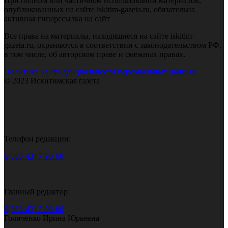
При полном или частичном использовании материалов,
опубликованных на сайте iskitim-gazeta.ru, обязательна
активная гиперссылка на сайт
Все права на материалы, находящиеся на сайте iskitim-
gazeta.ru, охраняются в соответствии с законодательством РФ,
в том числе, об авторском праве и смежных правах.
Политика конфиденциальности персональных данных
© 2023 Искитимская газета
Телефон редакции:
8(383-43) 7-90-60
Главный редактор:
8(383-43) 7-90-60
Голиченко Ирина Юрьевна