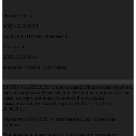
Обозреватель:
8(383-43) 2-06-56
Кривякина Наталья Николаевна
Менеджер:
8(383-43) 2-06-41
Бородина Татьяна Николаевна
ISKITIM-GAZETA.RU сетевое издание Искитимского района.
Зарегистрировано Федеральной службой по надзору в сфере
связи, информационных технологий и массовых
коммуникаций (Роскомнадзор) Эл № ФС77-81027 от
30.04.2021г.
Учредитель ГАУ НСО «Издательский дом «Советская
Сибирь»
При полном или частичном использовании материалов,