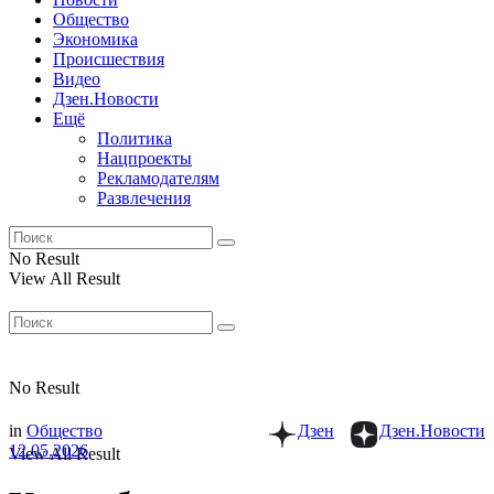
Общество
Экономика
Происшествия
Видео
Дзен.Новости
Ещё
Политика
Нацпроекты
Рекламодателям
Развлечения
No Result
View All Result
No Result
in
Общество
Дзен
Дзен.Новости
12.05.2026
View All Result