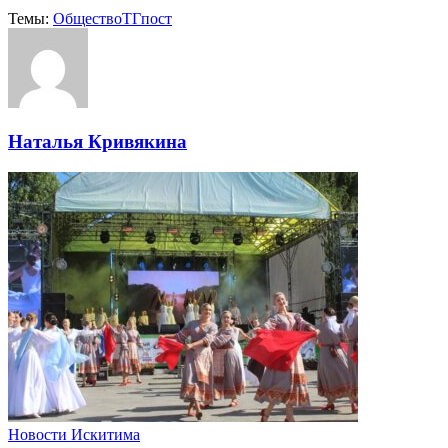
Темы:
Общество
ТГпост
Наталья Кривякина
Новости Искитима