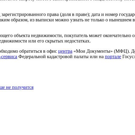
арегистрированного права (доля в праве); дата и номер государ
аким образом, из выписки можно узнать не только о нынешнем в
щего объекта недвижимости, покупатель может окончательно оп
недвижимости или его скрытых недостатках.
обходимо обратиться в офис
центра
«Мои Документы» (МФЦ). Док
-сервиса
Федеральной кадастровой палаты или на
портале
Госусл
ше не получится