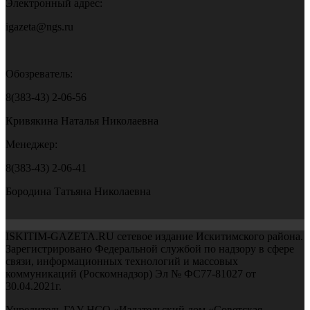
Электронный адрес:
igazeta@ngs.ru
Обозреватель:
8(383-43) 2-06-56
Кривякина Наталья Николаевна
Менеджер:
8(383-43) 2-06-41
Бородина Татьяна Николаевна
ISKITIM-GAZETA.RU сетевое издание Искитимского района.
Зарегистрировано Федеральной службой по надзору в сфере
связи, информационных технологий и массовых
коммуникаций (Роскомнадзор) Эл № ФС77-81027 от
30.04.2021г.
Учредитель ГАУ НСО «Издательский дом «Советская