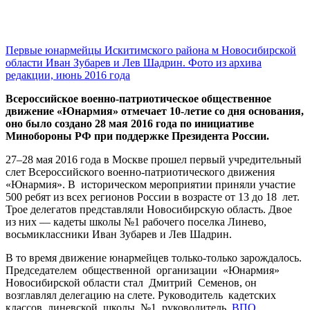
Первые юнармейцы Искитимского района м Новосибирской
области Иван Зубарев и Лев Шадрин. Фото из архива
редакции, июнь 2016 года
Всероссийское военно-патриотическое общественное
движение «Юнармия» отмечает 10-летие
со дня основания,
оно было создано 28 мая 2016 года по инициативе
Минобороны РФ при поддержке Президента России.
27–28 мая 2016 года в Москве прошел первый учредительный
слет Всероссийского военно-патриотического движения
«Юнармия». В историческом мероприятии приняли участие
500 ребят из всех регионов России в возрасте от 13 до 18 лет.
Трое делегатов представляли Новосибирскую область. Двое
из них — кадеты школы №1 рабочего поселка Линево,
восьмиклассники Иван Зубарев и Лев Шадрин.
В то время движение юнармейцев только-только зарождалось.
Председателем общественной организации «Юнармия»
Новосибирской области стал Дмитрий Семенов, он
возглавлял делегацию на слете. Руководитель кадетских
классов линевской школы №1, руководитель
ВПО