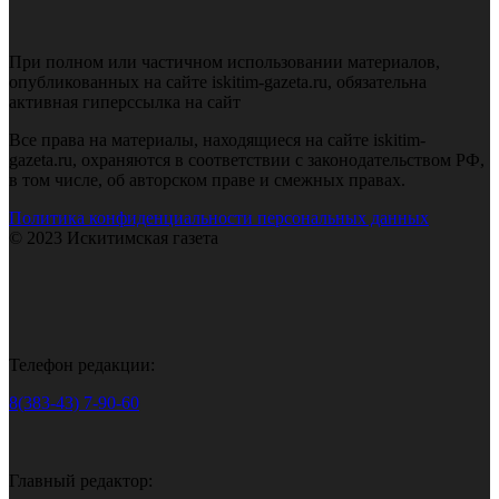
При полном или частичном использовании материалов,
опубликованных на сайте iskitim-gazeta.ru, обязательна
активная гиперссылка на сайт
Все права на материалы, находящиеся на сайте iskitim-
gazeta.ru, охраняются в соответствии с законодательством РФ,
в том числе, об авторском праве и смежных правах.
Политика конфиденциальности персональных данных
© 2023 Искитимская газета
Телефон редакции:
8(383-43) 7-90-60
Главный редактор: