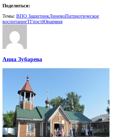
Поделиться:
Темы:
ВПО Защитник
Линево
Патриотическое
воспитание
ТГпост
Юнармия
Анна Зубарева