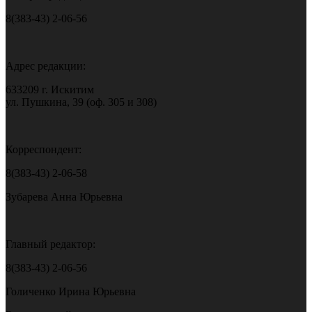
8(383-43) 2-06-56
Адрес редакции:
633209 г. Искитим
ул. Пушкина, 39 (оф. 305 и 308)
Корреспондент:
8(383-43) 2-06-58
Зубарева Анна Юрьевна
Главный редактор:
8(383-43) 2-06-56
Голиченко Ирина Юрьевна