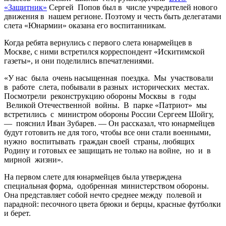
«Защитник»
Сергей Попов был в числе учреди­телей нового
движения в нашем регионе. Поэтому и честь быть делегатами
слета «Юнармии» оказана его воспитанникам.
Когда ребята вернулись с первого слета юнармейцев в
Москве, с ними встретился корреспондент «Искитимской
газеты», и они поделились впечатлениями.
«У нас была очень насыщенная поездка. Мы участвовали
в работе слета, побывали в разных исторических местах.
Посмотрели реконструкцию обороны Москвы в годы
Великой Отечественной войны. В парке «Патриот» мы
встретились с министром обороны России Сергеем Шойгу,
— пояснил Иван Зубарев. — Он рассказал, что юнармейцев
будут готовить не для того, чтобы все они стали военными,
нужно воспитывать граждан своей страны, любящих
Родину и готовых ее защищать не только на войне, но и в
мирной жизни».
На первом слете для юнармейцев была утверждена
специальная форма, одобренная министерством обороны.
Она представляет собой нечто среднее между полевой и
парадной: песочного цвета брюки и берцы, красные футболки
и берет.