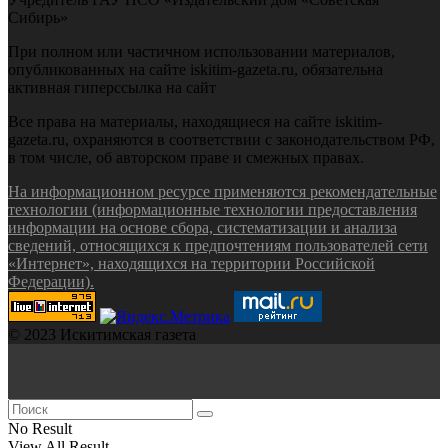
Сибирь»
При полном или частичном использовании материалов,
опубликованных на сайте iskitim-gazeta.ru, обязательна
активная гиперссылка на сайт
Все права на материалы, находящиеся на сайте iskitim-
gazeta.ru, охраняются в соответствии с законодательством РФ,
в том числе, об авторском праве и смежных правах.
На информационном ресурсе применяются рекомендательные
технологии (информационные технологии предоставления
информации на основе сбора, систематизации и анализа
сведений, относящихся к предпочтениям пользователей сети
«Интернет», находящихся на территории Российской
Федерации).
© 2023 Искитимская газета
No Result
View All Result