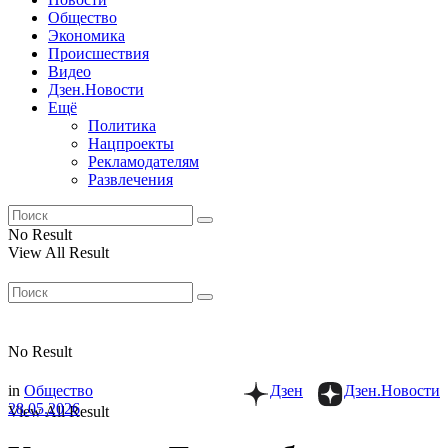
Общество
Экономика
Происшествия
Видео
Дзен.Новости
Ещё
Политика
Нацпроекты
Рекламодателям
Развлечения
No Result
View All Result
No Result
in
Общество
Дзен
Дзен.Новости
28.05.2026
View All Result