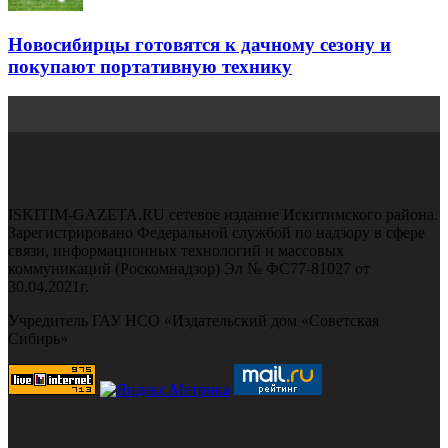
Новосибирцы готовятся к дачному сезону и
покупают портативную технику
ISKITIM-GAZETA.RU сетевое издание Искитимского района.
Зарегистрировано Федеральной службой по надзору в сфере
связи, информационных технологий и массовых
коммуникаций (Роскомнадзор) Эл № ФС77-81027 от
30.04.2021г.
Учредитель ГАУ НСО «Издательский дом «Советская
Сибирь»