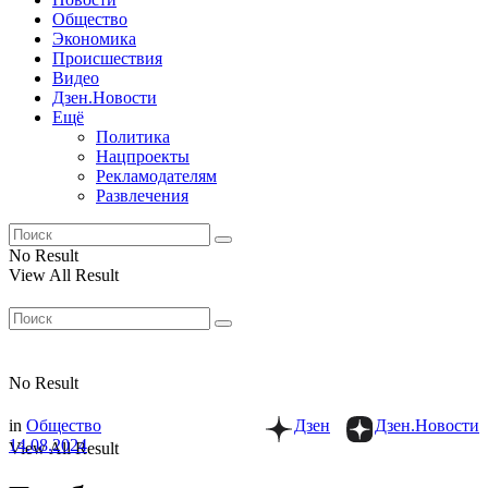
Общество
Экономика
Происшествия
Видео
Дзен.Новости
Ещё
Политика
Нацпроекты
Рекламодателям
Развлечения
No Result
View All Result
No Result
in
Общество
Дзен
Дзен.Новости
14.08.2024
View All Result