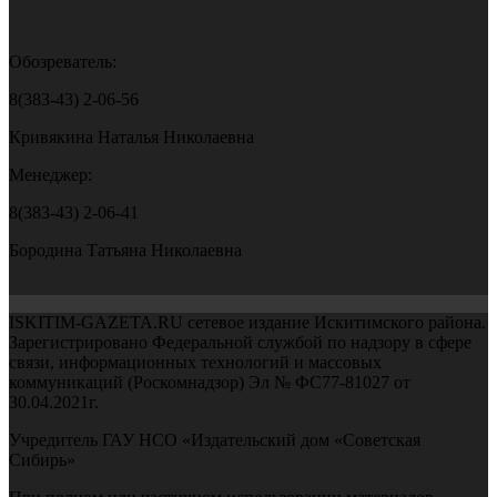
Обозреватель:
8(383-43) 2-06-56
Кривякина Наталья Николаевна
Менеджер:
8(383-43) 2-06-41
Бородина Татьяна Николаевна
ISKITIM-GAZETA.RU сетевое издание Искитимского района.
Зарегистрировано Федеральной службой по надзору в сфере
связи, информационных технологий и массовых
коммуникаций (Роскомнадзор) Эл № ФС77-81027 от
30.04.2021г.
Учредитель ГАУ НСО «Издательский дом «Советская
Сибирь»