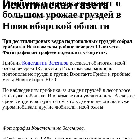
Грибники рассказывают о
большом урожае груздей в
Новосибирской области
Три десятилитровых ведра подтопольных груздей собрал
грибник в Искитимском районе вечером 13 августа.
Фотографиями трофеев поделился в соцсетях.
Грибник
Константин Зеленцов
рассказал об итогах тихой
охоты вечером 13 августа в Искитимском районе на
подтопольные грузди в группе Вконтакте Грибы и грибные
места Новосибирск НСО.
По наблюдениям грибника, за два дня груздей в лесополосе
стало уже побольше. И в размере они увеличились. А свежие
срезы свидетельствуют о том, что в данной лесополосе уже
утром побывали другие любители тихой охоты.
Фотография Константина Зеленцова.
«Гриб чистый, на 98 % , поэтому ведро наполнилось за час с