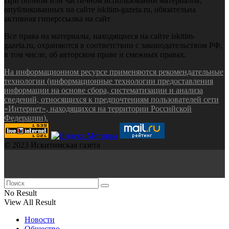
При полном или частичном использовании материалов,
опубликованных на сайте iskitim-gazeta.ru, обязательна
активная гиперссылка на сайт
Все права на материалы, находящиеся на сайте iskitim-
gazeta.ru, охраняются в соответствии с законодательством РФ,
в том числе, об авторском праве и смежных правах.
На информационном ресурсе применяются рекомендательные
технологии (информационные технологии предоставления
информации на основе сбора, систематизации и анализа
сведений, относящихся к предпочтениям пользователей сети
«Интернет», находящихся на территории Российской
Федерации).
© 2023 Искитимская газета
No Result
View All Result
Новости
Общество