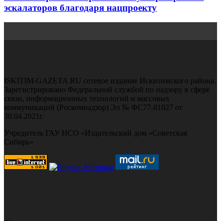
эскалаторов благодаря нацпроекту
ISKITIM-GAZETA.RU сетевое издание Искитимского района.
Зарегистрировано Федеральной службой по надзору в сфере
связи, информационных технологий и массовых
коммуникаций (Роскомнадзор) Эл № ФС77-81027 от
30.04.2021г.
Учредитель ГАУ НСО «Издательский дом «Советская
Сибирь»