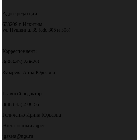
Адрес редакции:
633209 г. Искитим
ул. Пушкина, 39 (оф. 305 и 308)
Корреспондент:
8(383-43) 2-06-58
Зубарева Анна Юрьевна
Главный редактор:
8(383-43) 2-06-56
Голиченко Ирина Юрьевна
Электронный адрес:
igazeta@ngs.ru