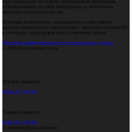
При полном или частичном использовании материалов,
опубликованных на сайте iskitim-gazeta.ru, обязательна
активная гиперссылка на сайт
Все права на материалы, находящиеся на сайте iskitim-
gazeta.ru, охраняются в соответствии с законодательством РФ,
в том числе, об авторском праве и смежных правах.
Политика конфиденциальности персональных данных
© 2023 Искитимская газета
Телефон редакции:
8(383-43) 7-90-60
Главный редактор:
8(383-43) 7-90-60
Голиченко Ирина Юрьевна