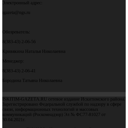
Электронный адрес:
igazeta@ngs.ru
Обозреватель:
8(383-43) 2-06-56
Кривякина Наталья Николаевна
Менеджер:
8(383-43) 2-06-41
Бородина Татьяна Николаевна
ISKITIM-GAZETA.RU сетевое издание Искитимского района.
Зарегистрировано Федеральной службой по надзору в сфере
связи, информационных технологий и массовых
коммуникаций (Роскомнадзор) Эл № ФС77-81027 от
30.04.2021г.