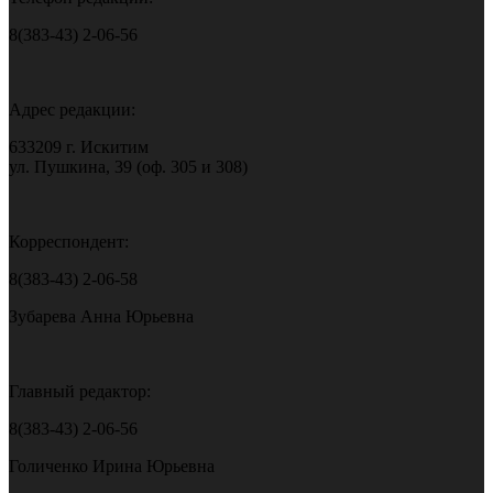
8(383-43) 2-06-56
Адрес редакции:
633209 г. Искитим
ул. Пушкина, 39 (оф. 305 и 308)
Корреспондент:
8(383-43) 2-06-58
Зубарева Анна Юрьевна
Главный редактор:
8(383-43) 2-06-56
Голиченко Ирина Юрьевна