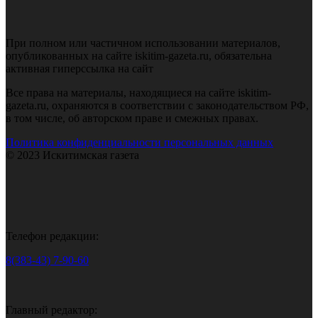
При полном или частичном использовании материалов,
опубликованных на сайте iskitim-gazeta.ru, обязательна
активная гиперссылка на сайт
Все права на материалы, находящиеся на сайте iskitim-
gazeta.ru, охраняются в соответствии с законодательством РФ,
в том числе, об авторском праве и смежных правах.
Политика конфиденциальности персональных данных
© 2023 Искитимская газета
Телефон редакции:
8(383-43) 7-90-60
Главный редактор: