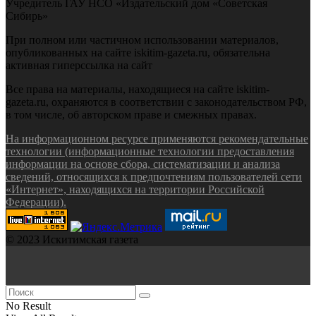
Учредитель ГАУ НСО «Издательский дом «Советская
Сибирь»
При полном или частичном использовании материалов,
опубликованных на сайте iskitim-gazeta.ru, обязательна
активная гиперссылка на сайт
Все права на материалы, находящиеся на сайте iskitim-
gazeta.ru, охраняются в соответствии с законодательством РФ,
в том числе, об авторском праве и смежных правах.
На информационном ресурсе применяются рекомендательные
технологии (информационные технологии предоставления
информации на основе сбора, систематизации и анализа
сведений, относящихся к предпочтениям пользователей сети
«Интернет», находящихся на территории Российской
Федерации).
© 2023 Искитимская газета
No Result