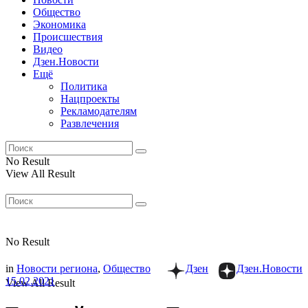
Общество
Экономика
Происшествия
Видео
Дзен.Новости
Ещё
Политика
Нацпроекты
Рекламодателям
Развлечения
No Result
View All Result
No Result
in
Новости региона
,
Общество
Дзен
Дзен.Новости
15.02.2021
View All Result