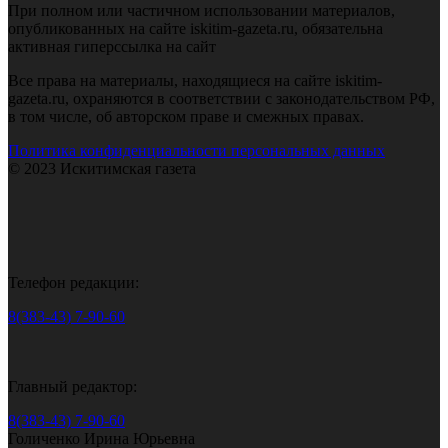
При полном или частичном использовании материалов,
опубликованных на сайте iskitim-gazeta.ru, обязательна
активная гиперссылка на сайт
Все права на материалы, находящиеся на сайте iskitim-
gazeta.ru, охраняются в соответствии с законодательством РФ,
в том числе, об авторском праве и смежных правах.
Политика конфиденциальности персональных данных
© 2023 Искитимская газета
Телефон редакции:
8(383-43) 7-90-60
Главный редактор:
8(383-43) 7-90-60
Голиченко Ирина Юрьевна