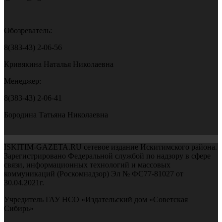
Обозреватель:
8(383-43) 2-06-56
Кривякина Наталья Николаевна
Менеджер:
8(383-43) 2-06-41
Бородина Татьяна Николаевна
ISKITIM-GAZETA.RU сетевое издание Искитимского района.
Зарегистрировано Федеральной службой по надзору в сфере
связи, информационных технологий и массовых
коммуникаций (Роскомнадзор) Эл № ФС77-81027 от
30.04.2021г.
Учредитель ГАУ НСО «Издательский дом «Советская
Сибирь»