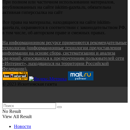
При полном или частичном использовании материалов,
опубликованных на сайте iskitim-gazeta.ru, обязательна
активная гиперссылка на сайт
Все права на материалы, находящиеся на сайте iskitim-
gazeta.ru, охраняются в соответствии с законодательством РФ,
в том числе, об авторском праве и смежных правах.
На информационном ресурсе применяются рекомендательные
технологии (информационные технологии предоставления
информации на основе сбора, систематизации и анализа
сведений, относящихся к предпочтениям пользователей сети
«Интернет», находящихся на территории Российской
Федерации).
© 2023 Искитимская газета
No Result
View All Result
Новости