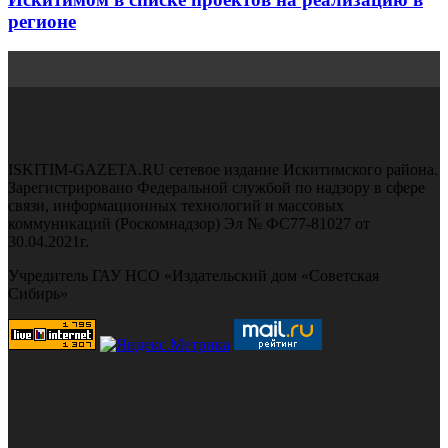
регионе
ISKITIM-GAZETA.RU сетевое издание Искитимского района.
Зарегистрировано Федеральной службой по надзору в сфере
связи, информационных технологий и массовых
коммуникаций (Роскомнадзор) Эл № ФС77-81027 от
30.04.2021г.
Учредитель ГАУ НСО «Издательский дом «Советская
Сибирь»