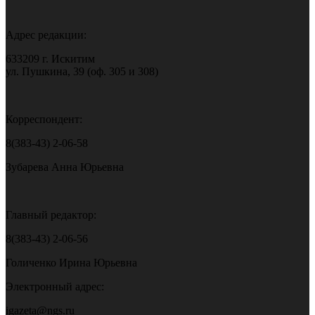
Адрес редакции:
633209 г. Искитим
ул. Пушкина, 39 (оф. 305 и 308)
Корреспондент:
8(383-43) 2-06-58
Зубарева Анна Юрьевна
Главный редактор:
8(383-43) 2-06-56
Голиченко Ирина Юрьевна
Электронный адрес:
igazeta@ngs.ru