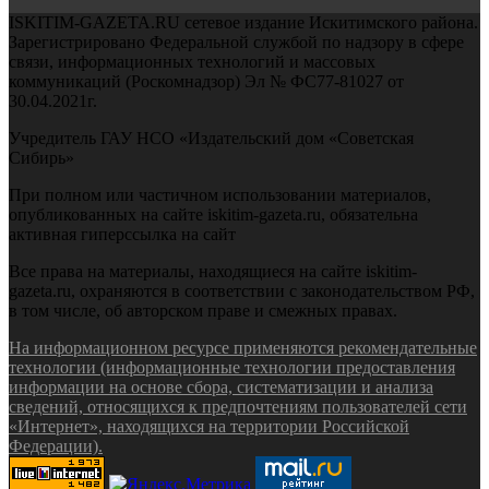
ISKITIM-GAZETA.RU сетевое издание Искитимского района.
Зарегистрировано Федеральной службой по надзору в сфере
связи, информационных технологий и массовых
коммуникаций (Роскомнадзор) Эл № ФС77-81027 от
30.04.2021г.
Учредитель ГАУ НСО «Издательский дом «Советская
Сибирь»
При полном или частичном использовании материалов,
опубликованных на сайте iskitim-gazeta.ru, обязательна
активная гиперссылка на сайт
Все права на материалы, находящиеся на сайте iskitim-
gazeta.ru, охраняются в соответствии с законодательством РФ,
в том числе, об авторском праве и смежных правах.
На информационном ресурсе применяются рекомендательные
технологии (информационные технологии предоставления
информации на основе сбора, систематизации и анализа
сведений, относящихся к предпочтениям пользователей сети
«Интернет», находящихся на территории Российской
Федерации).