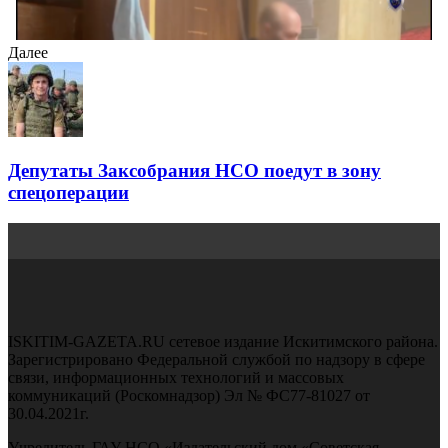
Далее
Депутаты Заксобрания НСО поедут в зону
спецоперации
ISKITIM-GAZETA.RU сетевое издание Искитимского района.
Зарегистрировано Федеральной службой по надзору в сфере
связи, информационных технологий и массовых
коммуникаций (Роскомнадзор) Эл № ФС77-81027 от
30.04.2021г.
Учредитель ГАУ НСО «Издательский дом «Советская