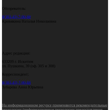
Обозреватель:
8(383-43) 7-90-60
Кривякина Наталья Николаевна
Адрес редакции:
633209 г. Искитим
ул. Пушкина, 39 (оф. 305 и 308)
Корреспондент:
8(383-43) 7-90-60
Зубарева Анна Юрьевна
На информационном ресурсе применяются рекомендательные
технологии (информационные технологии предоставления