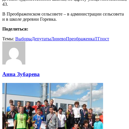
43.
В Преображенском сельсовете – в администрации сельсовета
и в школе деревни Горевка.
Поделиться:
Темы:
Выборы
Депутаты
Линево
Преображенка
ТГпост
Анна Зубарева