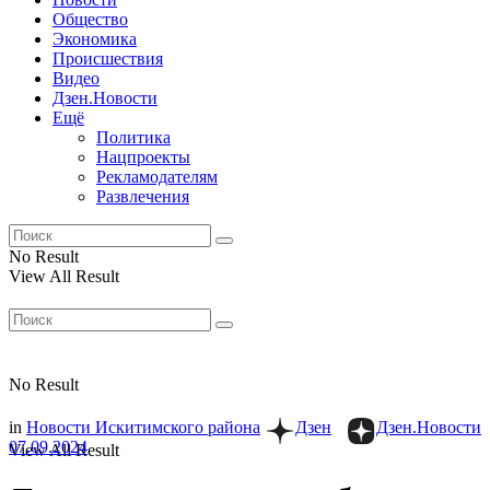
Общество
Экономика
Происшествия
Видео
Дзен.Новости
Ещё
Политика
Нацпроекты
Рекламодателям
Развлечения
No Result
View All Result
No Result
in
Новости Искитимского района
Дзен
Дзен.Новости
07.09.2024
View All Result