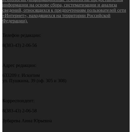
информации на основе сбора, систематизации и анализа
сведений, относящихся к предпочтениям пользователей сети
«Интернет», находящихся на территории Российской
Федерации).
Телефон редакции:
8(383-43) 2-06-56
Адрес редакции:
633209 г. Искитим
ул. Пушкина, 39 (оф. 305 и 308)
Корреспондент:
8(383-43) 2-06-58
Зубарева Анна Юрьевна