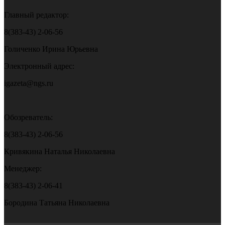
Главный редактор:
8(383-43) 2-06-56
Голиченко Ирина Юрьевна
Электронный адрес:
igazeta@ngs.ru
Обозреватель:
8(383-43) 2-06-56
Кривякина Наталья Николаевна
Менеджер:
8(383-43) 2-06-41
Бородина Татьяна Николаевна