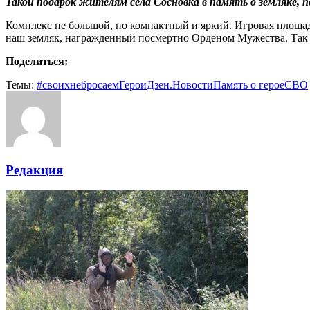
Такой подарок жителям села Сосновка в память о земляке, п
Комплекс не большой, но компактный и яркий. Игровая площадк
наш земляк, награжденный посмертно Орденом Мужества. Так
Поделиться:
Темы:
#своихнебросаем
Герои
Дзен.Новости
Память о герое
СВО
Редакция