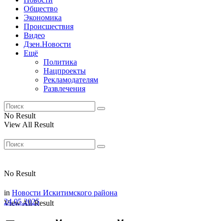
Общество
Экономика
Происшествия
Видео
Дзен.Новости
Ещё
Политика
Нацпроекты
Рекламодателям
Развлечения
No Result
View All Result
No Result
in
Новости Искитимского района
24.05.2025
View All Result