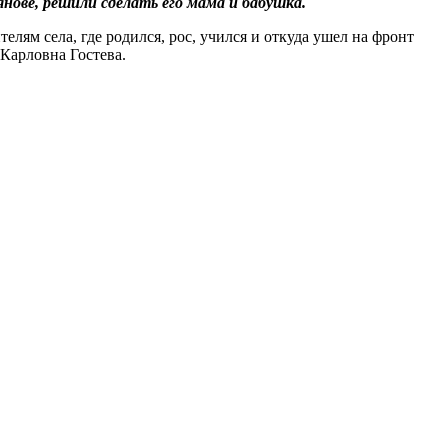
нове, решили сделать его мама и бабушка.
ям села, где родился, рос, учился и откуда ушел на фронт
Карловна Гостева.