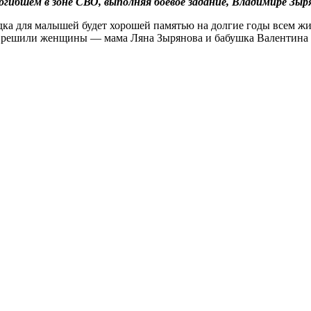
огибшем в зоне СВО, выполняя боевое задание, Владимире Зыря
а для малышей будет хорошей памятью на долгие годы всем жител
 решили женщины — мама Ляна Зырянова и бабушка Валентина 